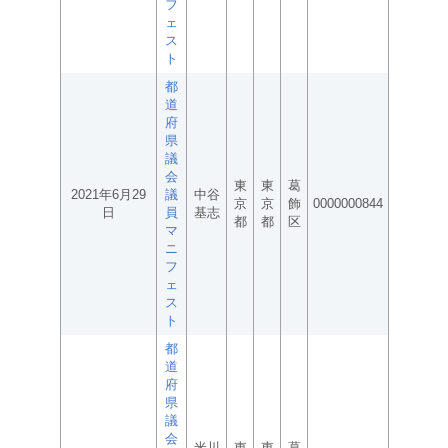
フ
ェ
ス
ト
都
道
府
県
議
会
東
東
葛
2021年6月29
議
中谷
京
京
飾
0000000844
日
員
基志
都
都
区
マ
ニ
フ
ェ
ス
ト
都
道
府
県
議
会
米川
東
東
葛