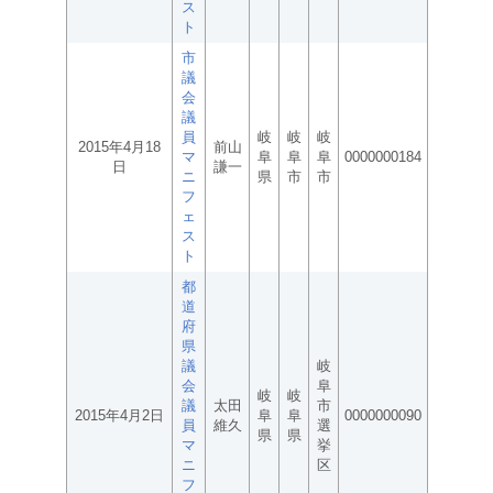
ス
ト
市
議
会
議
員
岐
岐
岐
2015年4月18
前山
マ
阜
阜
阜
0000000184
日
謙一
ニ
県
市
市
フ
ェ
ス
ト
都
道
府
県
議
岐
会
阜
岐
岐
議
太田
市
2015年4月2日
阜
阜
0000000090
員
維久
選
県
県
マ
挙
ニ
区
フ