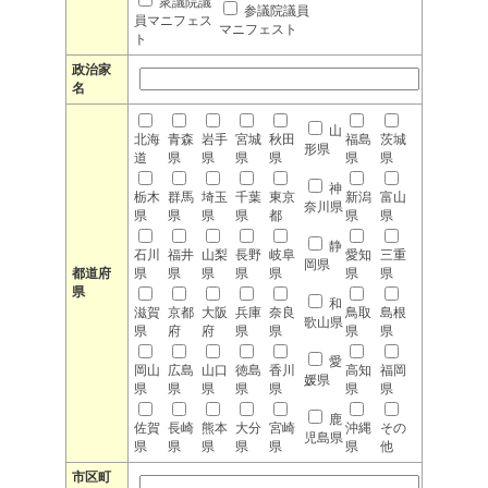
衆議院議
参議院議員
員マニフェス
マニフェスト
ト
政治家
名
山
北海
青森
岩手
宮城
秋田
福島
茨城
形県
道
県
県
県
県
県
県
神
栃木
群馬
埼玉
千葉
東京
新潟
富山
奈川県
県
県
県
県
都
県
県
静
石川
福井
山梨
長野
岐阜
愛知
三重
岡県
都道府
県
県
県
県
県
県
県
県
和
滋賀
京都
大阪
兵庫
奈良
鳥取
島根
歌山県
県
府
府
県
県
県
県
愛
岡山
広島
山口
徳島
香川
高知
福岡
媛県
県
県
県
県
県
県
県
鹿
佐賀
長崎
熊本
大分
宮崎
沖縄
その
児島県
県
県
県
県
県
県
他
市区町