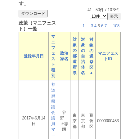
す。
41
-
50
件 /
1078
件
政策（マニフェス
1
...
3
4
5
6
7
...
108
ト）一覧
マ
対
対
対
ニ
象
象
象
フ
の
の
の
ェ
政治
マニフェス
登録年月日
都
自
選
ス
家名
トID
道
治
挙
ト
府
体
区
種
県
名
▲
別
都
道
府
県
議
会
谷
東
東
葛
2017年6月14
議
野
京
京
飾
0000000453
日
員
正志
都
都
区
マ
朗
ニ