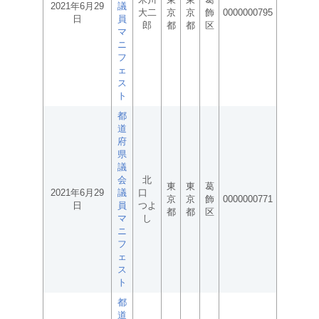
2021年6月29
議
大二
京
京
飾
0000000795
日
員
郎
都
都
区
マ
ニ
フ
ェ
ス
ト
都
道
府
県
議
会
北
東
東
葛
2021年6月29
議
口
京
京
飾
0000000771
日
員
つよ
都
都
区
マ
し
ニ
フ
ェ
ス
ト
都
道