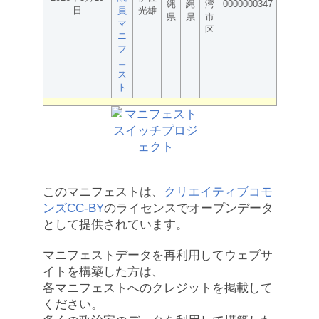
縄
縄
湾
0000000347
日
員
光雄
県
県
市
マ
区
ニ
フ
ェ
ス
ト
このマニフェストは、
クリエイティブコモ
ンズCC-BY
のライセンスでオープンデータ
として提供されています。
マニフェストデータを再利用してウェブサ
イトを構築した方は、
各マニフェストへのクレジットを掲載して
ください。