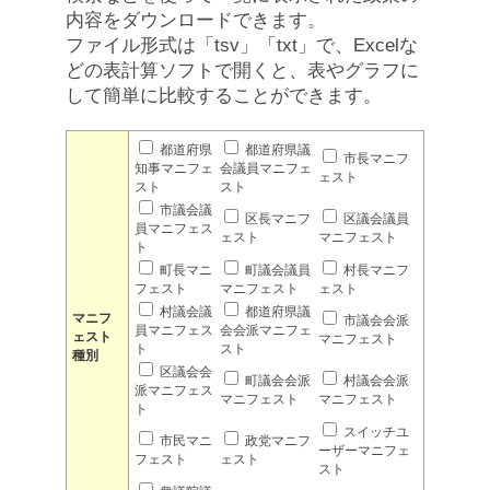
内容をダウンロードできます。
ファイル形式は「tsv」「txt」で、Excelな
どの表計算ソフトで開くと、表やグラフに
して簡単に比較することができます。
都道府県
都道府県議
市長マニフ
知事マニフェ
会議員マニフェ
ェスト
スト
スト
市議会議
区長マニフ
区議会議員
員マニフェス
ェスト
マニフェスト
ト
町長マニ
町議会議員
村長マニフ
フェスト
マニフェスト
ェスト
村議会議
都道府県議
マニフ
市議会会派
員マニフェス
会会派マニフェ
ェスト
マニフェスト
ト
スト
種別
区議会会
町議会会派
村議会会派
派マニフェス
マニフェスト
マニフェスト
ト
スイッチユ
市民マニ
政党マニフ
ーザーマニフェ
フェスト
ェスト
スト