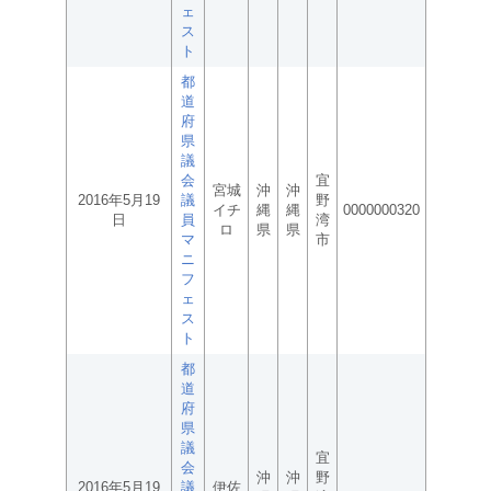
ェ
ス
ト
都
道
府
県
議
会
宜
宮城
沖
沖
2016年5月19
議
野
イチ
縄
縄
0000000320
日
員
湾
ロ
県
県
マ
市
ニ
フ
ェ
ス
ト
都
道
府
県
議
宜
会
沖
沖
野
2016年5月19
議
伊佐