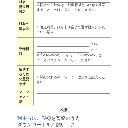
村名、
※同名の自治体は、都道府県とあわせて検索
都道府
することで分けて探すことができます。
県名
対象の
※都道府県、政令市や合併で選挙区が分かれ
選挙区
ている場合
から
登録日
まで
時
※「20xx/xx/xx」 から 「20xx/xx/xx」ま
で というように入力してください。
解決す
るため
※関心のあるキーワード、政策をご記入くだ
の重要
さい。
政策
マニフ
ェスト
ID
利用方法
、
FAQ
を閲覧のうえ
ダウンロードをお願いしま