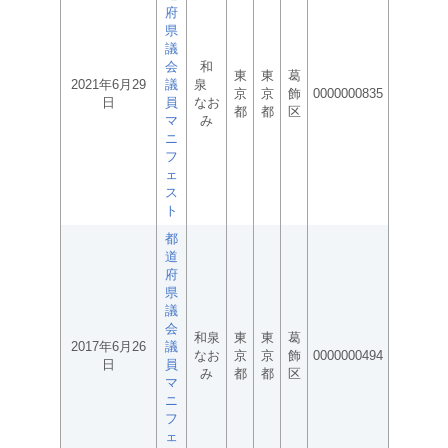
府
県
議
会
和
東
東
葛
2021年6月29
議
泉
京
京
飾
0000000835
日
員
なお
都
都
区
マ
み
ニ
フ
ェ
ス
ト
都
道
府
県
議
会
和泉
東
東
葛
2017年6月26
議
なお
京
京
飾
0000000494
日
員
み
都
都
区
マ
ニ
フ
ェ