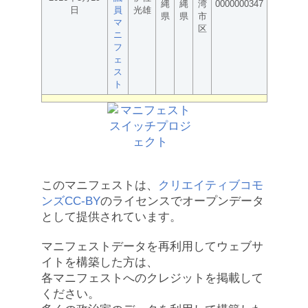
縄
縄
湾
0000000347
日
員
光雄
県
県
市
マ
区
ニ
フ
ェ
ス
ト
このマニフェストは、
クリエイティブコモ
ンズCC-BY
のライセンスでオープンデータ
として提供されています。
マニフェストデータを再利用してウェブサ
イトを構築した方は、
各マニフェストへのクレジットを掲載して
ください。