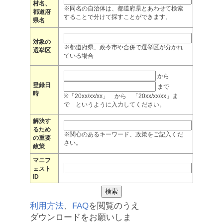
村名、
※同名の自治体は、都道府県とあわせて検索
都道府
することで分けて探すことができます。
県名
対象の
※都道府県、政令市や合併で選挙区が分かれ
選挙区
ている場合
から
登録日
まで
時
※「20xx/xx/xx」 から 「20xx/xx/xx」ま
で というように入力してください。
解決す
るため
※関心のあるキーワード、政策をご記入くだ
の重要
さい。
政策
マニフ
ェスト
ID
利用方法
、
FAQ
を閲覧のうえ
ダウンロードをお願いしま