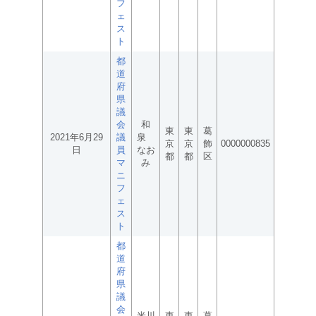
フ
ェ
ス
ト
都
道
府
県
議
会
和
東
東
葛
2021年6月29
議
泉
京
京
飾
0000000835
日
員
なお
都
都
区
マ
み
ニ
フ
ェ
ス
ト
都
道
府
県
議
会
米川
東
東
葛