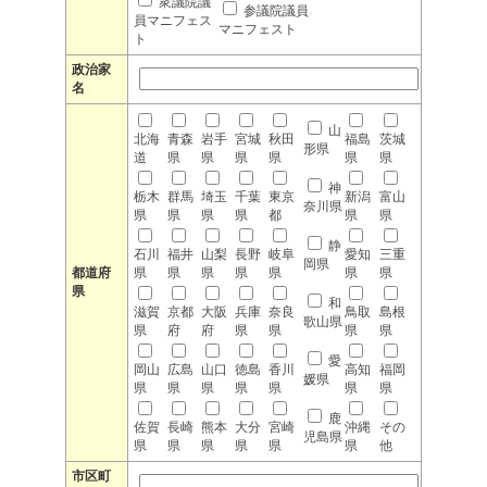
衆議院議
参議院議員
員マニフェス
マニフェスト
ト
政治家
名
山
北海
青森
岩手
宮城
秋田
福島
茨城
形県
道
県
県
県
県
県
県
神
栃木
群馬
埼玉
千葉
東京
新潟
富山
奈川県
県
県
県
県
都
県
県
静
石川
福井
山梨
長野
岐阜
愛知
三重
岡県
都道府
県
県
県
県
県
県
県
県
和
滋賀
京都
大阪
兵庫
奈良
鳥取
島根
歌山県
県
府
府
県
県
県
県
愛
岡山
広島
山口
徳島
香川
高知
福岡
媛県
県
県
県
県
県
県
県
鹿
佐賀
長崎
熊本
大分
宮崎
沖縄
その
児島県
県
県
県
県
県
県
他
市区町