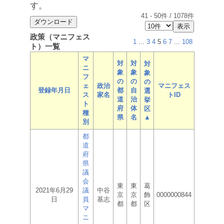
す。
41
-
50
件 /
1078
件
政策（マニフェス
1
...
3
4
5
6
7
...
108
ト）一覧
マ
対
対
対
ニ
象
象
象
フ
の
の
の
ェ
政治
マニフェス
登録年月日
都
自
選
ス
家名
トID
道
治
挙
ト
府
体
区
種
県
名
▲
別
都
道
府
県
議
会
東
東
葛
2021年6月29
議
中谷
京
京
飾
0000000844
日
員
基志
都
都
区
マ
ニ