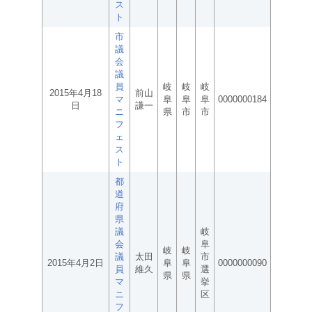
ス
ト
市
議
会
議
員
岐
岐
岐
2015年4月18
前山
マ
阜
阜
阜
0000000184
日
謙一
ニ
県
市
市
フ
ェ
ス
ト
都
道
府
県
議
岐
会
阜
岐
岐
議
太田
市
2015年4月2日
阜
阜
0000000090
員
維久
選
県
県
マ
挙
ニ
区
フ