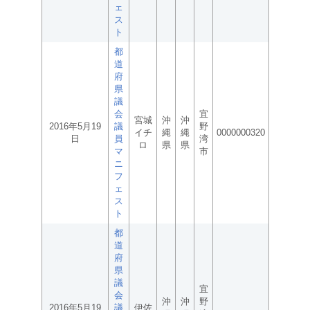
ェ
ス
ト
都
道
府
県
議
会
宜
宮城
沖
沖
2016年5月19
議
野
イチ
縄
縄
0000000320
日
員
湾
ロ
県
県
マ
市
ニ
フ
ェ
ス
ト
都
道
府
県
議
宜
会
沖
沖
野
2016年5月19
議
伊佐