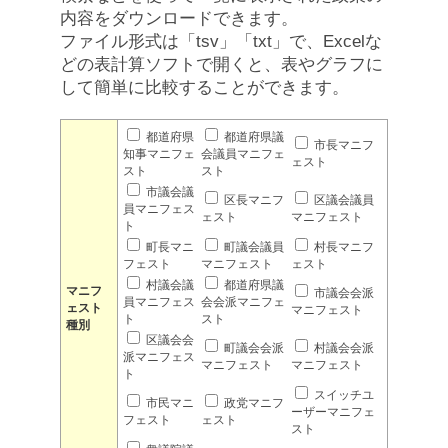
内容をダウンロードできます。
ファイル形式は「tsv」「txt」で、Excelな
どの表計算ソフトで開くと、表やグラフに
して簡単に比較することができます。
都道府県
都道府県議
市長マニフ
知事マニフェ
会議員マニフェ
ェスト
スト
スト
市議会議
区長マニフ
区議会議員
員マニフェス
ェスト
マニフェスト
ト
町長マニ
町議会議員
村長マニフ
フェスト
マニフェスト
ェスト
村議会議
都道府県議
マニフ
市議会会派
員マニフェス
会会派マニフェ
ェスト
マニフェスト
ト
スト
種別
区議会会
町議会会派
村議会会派
派マニフェス
マニフェスト
マニフェスト
ト
スイッチユ
市民マニ
政党マニフ
ーザーマニフェ
フェスト
ェスト
スト