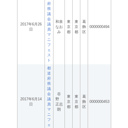
府
県
議
会
和泉
東
東
葛
2017年6月26
議
なお
京
京
飾
0000000494
日
員
み
都
都
区
マ
ニ
フ
ェ
ス
ト
都
道
府
県
議
会
谷
東
東
葛
2017年6月14
議
野
京
京
飾
0000000453
日
員
正志
都
都
区
マ
朗
ニ
フ
ェ