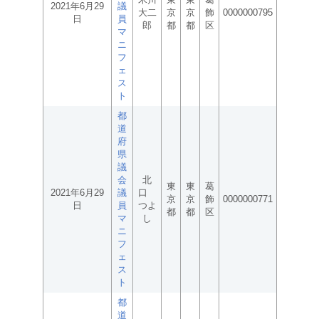
2021年6月29
議
大二
京
京
飾
0000000795
日
員
郎
都
都
区
マ
ニ
フ
ェ
ス
ト
都
道
府
県
議
会
北
東
東
葛
2021年6月29
議
口
京
京
飾
0000000771
日
員
つよ
都
都
区
マ
し
ニ
フ
ェ
ス
ト
都
道