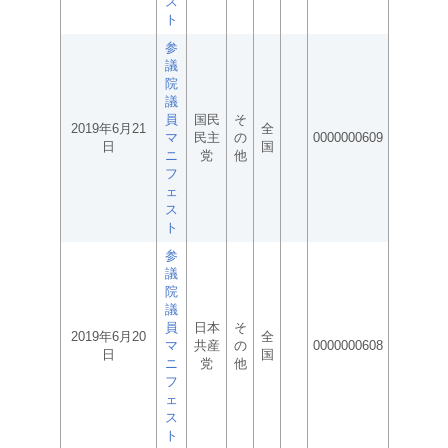
ス
ト
参
議
院
議
員
国民
そ
2019年6月21
全
マ
民主
の
0000000609
日
国
ニ
党
他
フ
ェ
ス
ト
参
議
院
議
員
日本
そ
2019年6月20
全
マ
共産
の
0000000608
日
国
ニ
党
他
フ
ェ
ス
ト