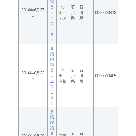
議
員
柴
石
石
2016年6月27
マ
田
川
川
0000000412
日
ニ
未来
県
県
フ
ェ
ス
ト
参
議
院
議
員
岡
石
石
2016年6月22
マ
田
川
川
0000000405
日
ニ
直樹
県
県
フ
ェ
ス
ト
参
議
院
議
員
石
石