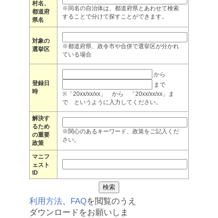
村名、
※同名の自治体は、都道府県とあわせて検索
都道府
することで分けて探すことができます。
県名
対象の
※都道府県、政令市や合併で選挙区が分かれ
選挙区
ている場合
から
登録日
まで
時
※「20xx/xx/xx」 から 「20xx/xx/xx」ま
で というように入力してください。
解決す
るため
※関心のあるキーワード、政策をご記入くだ
の重要
さい。
政策
マニフ
ェスト
ID
利用方法
、
FAQ
を閲覧のうえ
ダウンロードをお願いしま