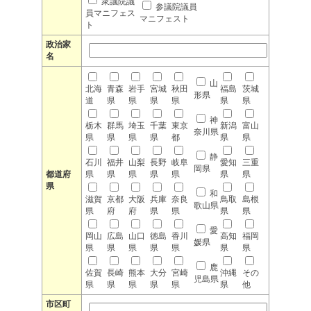
衆議院議
参議院議員
員マニフェス
マニフェスト
ト
政治家
名
山
北海
青森
岩手
宮城
秋田
福島
茨城
形県
道
県
県
県
県
県
県
神
栃木
群馬
埼玉
千葉
東京
新潟
富山
奈川県
県
県
県
県
都
県
県
静
石川
福井
山梨
長野
岐阜
愛知
三重
岡県
都道府
県
県
県
県
県
県
県
県
和
滋賀
京都
大阪
兵庫
奈良
鳥取
島根
歌山県
県
府
府
県
県
県
県
愛
岡山
広島
山口
徳島
香川
高知
福岡
媛県
県
県
県
県
県
県
県
鹿
佐賀
長崎
熊本
大分
宮崎
沖縄
その
児島県
県
県
県
県
県
県
他
市区町