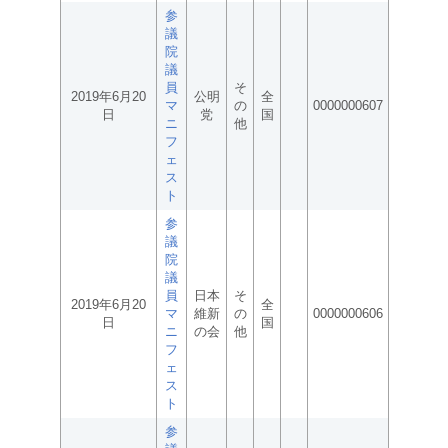
参
議
院
議
員
そ
2019年6月20
公明
全
マ
の
0000000607
日
党
国
ニ
他
フ
ェ
ス
ト
参
議
院
議
員
日本
そ
2019年6月20
全
マ
維新
の
0000000606
日
国
ニ
の会
他
フ
ェ
ス
ト
参