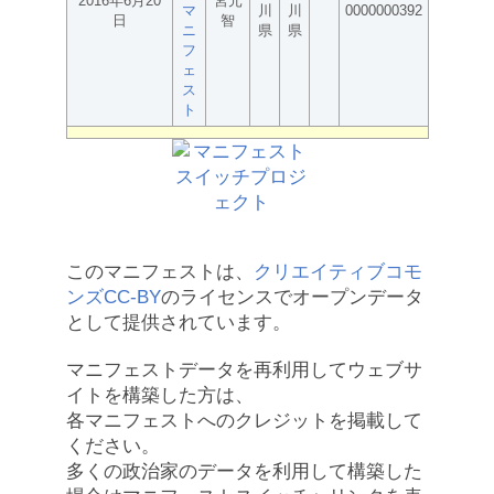
2016年6月20
宮元
マ
川
川
0000000392
日
智
ニ
県
県
フ
ェ
ス
ト
このマニフェストは、
クリエイティブコモ
ンズCC-BY
のライセンスでオープンデータ
として提供されています。
マニフェストデータを再利用してウェブサ
イトを構築した方は、
各マニフェストへのクレジットを掲載して
ください。
多くの政治家のデータを利用して構築した