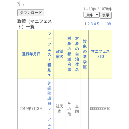
す。
1
-
10
件 /
1078
件
政策（マニフェス
1
2
3
4
5
...
108
ト）一覧
マ
対
対
ニ
対
象
象
フ
象
の
の
ェ
政治
の
マニフェス
登録年月日
都
自
ス
家名
選
トID
道
治
ト
挙
府
体
種
区
県
名
別
▼
参
議
院
議
員
そ
社民
全
2019年7月3日
マ
の
0000000610
党
国
ニ
他
フ
ェ