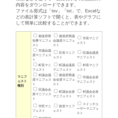
内容をダウンロードできます。
ファイル形式は「tsv」「txt」で、Excelな
どの表計算ソフトで開くと、表やグラフに
して簡単に比較することができます。
都道府県
都道府県議
市長マニフ
知事マニフェ
会議員マニフェ
ェスト
スト
スト
市議会議
区長マニフ
区議会議員
員マニフェス
ェスト
マニフェスト
ト
町長マニ
町議会議員
村長マニフ
フェスト
マニフェスト
ェスト
村議会議
都道府県議
マニフ
市議会会派
員マニフェス
会会派マニフェ
ェスト
マニフェスト
ト
スト
種別
区議会会
町議会会派
村議会会派
派マニフェス
マニフェスト
マニフェスト
ト
スイッチユ
市民マニ
政党マニフ
ーザーマニフェ
フェスト
ェスト
スト