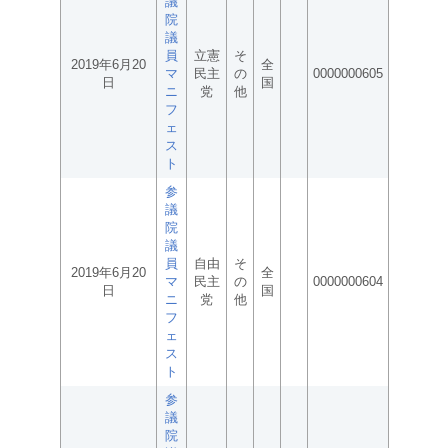
議
院
議
員
立憲
そ
2019年6月20
全
マ
民主
の
0000000605
日
国
ニ
党
他
フ
ェ
ス
ト
参
議
院
議
員
自由
そ
2019年6月20
全
マ
民主
の
0000000604
日
国
ニ
党
他
フ
ェ
ス
ト
参
議
院