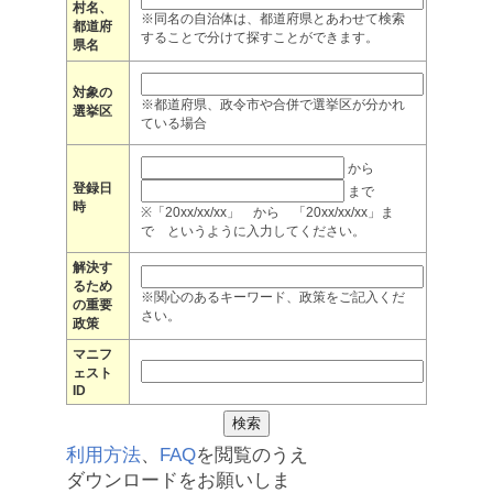
村名、
※同名の自治体は、都道府県とあわせて検索
都道府
することで分けて探すことができます。
県名
対象の
※都道府県、政令市や合併で選挙区が分かれ
選挙区
ている場合
から
登録日
まで
時
※「20xx/xx/xx」 から 「20xx/xx/xx」ま
で というように入力してください。
解決す
るため
※関心のあるキーワード、政策をご記入くだ
の重要
さい。
政策
マニフ
ェスト
ID
利用方法
、
FAQ
を閲覧のうえ
ダウンロードをお願いしま