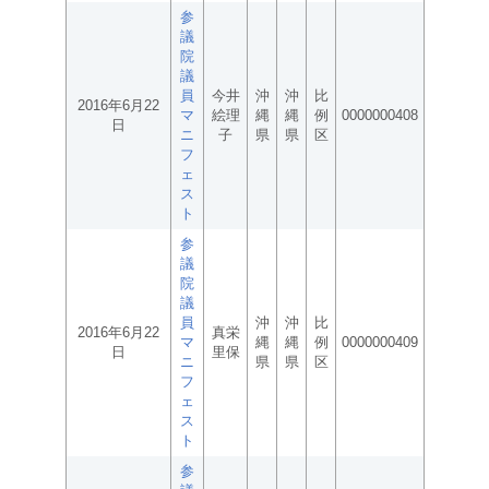
参
議
院
議
員
今井
沖
沖
比
2016年6月22
マ
絵理
縄
縄
例
0000000408
日
ニ
子
県
県
区
フ
ェ
ス
ト
参
議
院
議
員
沖
沖
比
2016年6月22
真栄
マ
縄
縄
例
0000000409
日
里保
ニ
県
県
区
フ
ェ
ス
ト
参