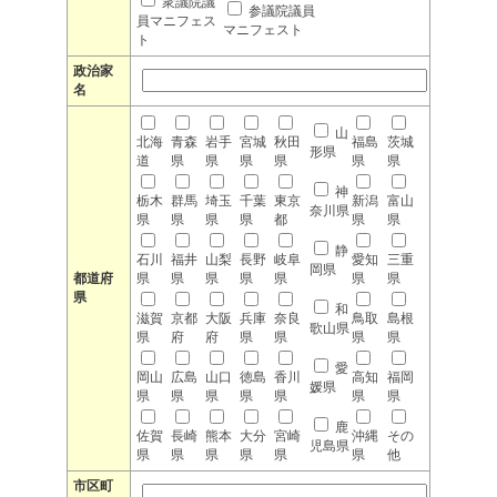
衆議院議
参議院議員
員マニフェス
マニフェスト
ト
政治家
名
山
北海
青森
岩手
宮城
秋田
福島
茨城
形県
道
県
県
県
県
県
県
神
栃木
群馬
埼玉
千葉
東京
新潟
富山
奈川県
県
県
県
県
都
県
県
静
石川
福井
山梨
長野
岐阜
愛知
三重
岡県
都道府
県
県
県
県
県
県
県
県
和
滋賀
京都
大阪
兵庫
奈良
鳥取
島根
歌山県
県
府
府
県
県
県
県
愛
岡山
広島
山口
徳島
香川
高知
福岡
媛県
県
県
県
県
県
県
県
鹿
佐賀
長崎
熊本
大分
宮崎
沖縄
その
児島県
県
県
県
県
県
県
他
市区町