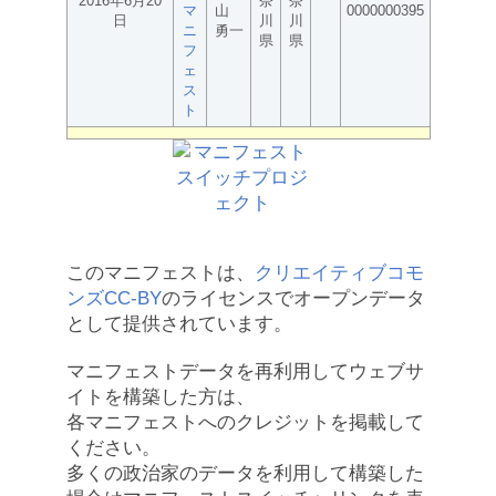
2016年6月20
奈
奈
マ
山
0000000395
日
川
川
ニ
勇一
県
県
フ
ェ
ス
ト
このマニフェストは、
クリエイティブコモ
ンズCC-BY
のライセンスでオープンデータ
として提供されています。
マニフェストデータを再利用してウェブサ
イトを構築した方は、
各マニフェストへのクレジットを掲載して
ください。
多くの政治家のデータを利用して構築した