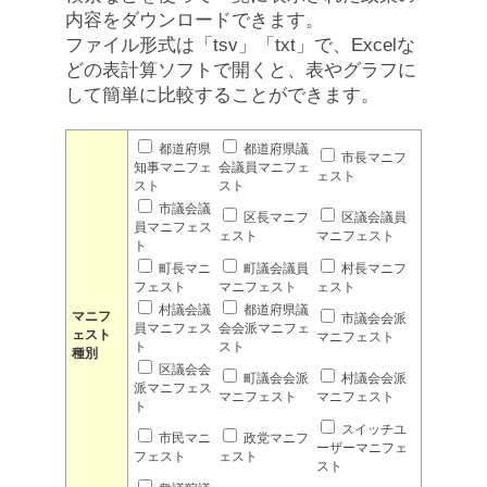
内容をダウンロードできます。
ファイル形式は「tsv」「txt」で、Excelな
どの表計算ソフトで開くと、表やグラフに
して簡単に比較することができます。
都道府県
都道府県議
市長マニフ
知事マニフェ
会議員マニフェ
ェスト
スト
スト
市議会議
区長マニフ
区議会議員
員マニフェス
ェスト
マニフェスト
ト
町長マニ
町議会議員
村長マニフ
フェスト
マニフェスト
ェスト
村議会議
都道府県議
マニフ
市議会会派
員マニフェス
会会派マニフェ
ェスト
マニフェスト
ト
スト
種別
区議会会
町議会会派
村議会会派
派マニフェス
マニフェスト
マニフェスト
ト
スイッチユ
市民マニ
政党マニフ
ーザーマニフェ
フェスト
ェスト
スト