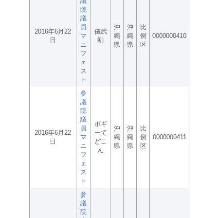
議
院
議
員
沖
沖
比
2016年6月22
儀武
マ
縄
縄
例
0000000410
日
剛
ニ
県
県
区
フ
ェ
ス
ト
参
議
院
議
ボギ
員
沖
沖
比
2016年6月22
ーて
マ
縄
縄
例
0000000411
日
どこ
ニ
県
県
区
ん
フ
ェ
ス
ト
参
議
院