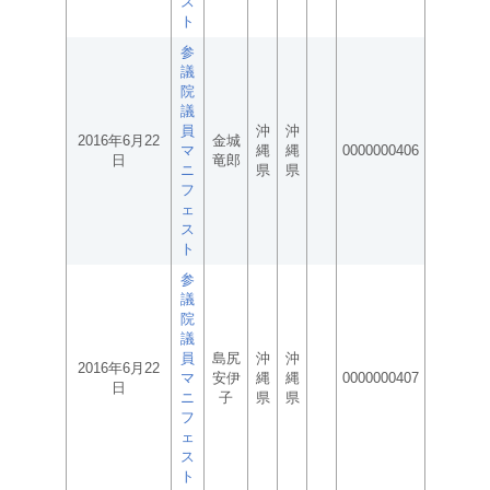
ス
ト
参
議
院
議
員
沖
沖
2016年6月22
金城
マ
縄
縄
0000000406
日
竜郎
ニ
県
県
フ
ェ
ス
ト
参
議
院
議
員
島尻
沖
沖
2016年6月22
マ
安伊
縄
縄
0000000407
日
ニ
子
県
県
フ
ェ
ス
ト