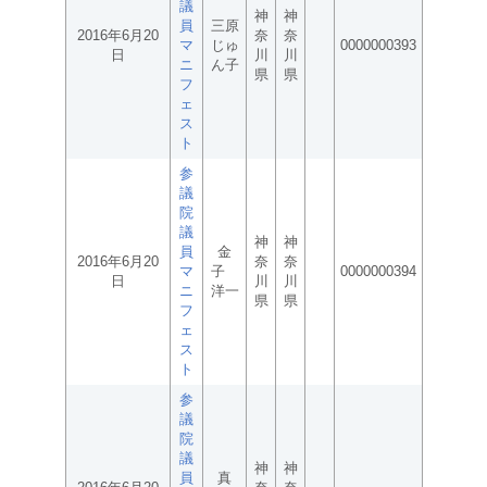
議
神
神
員
三原
2016年6月20
奈
奈
マ
じゅ
0000000393
日
川
川
ニ
ん子
県
県
フ
ェ
ス
ト
参
議
院
議
神
神
員
金
2016年6月20
奈
奈
マ
子
0000000394
日
川
川
ニ
洋一
県
県
フ
ェ
ス
ト
参
議
院
議
神
神
員
真