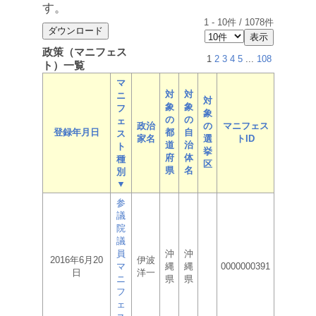
す。
1
-
10
件 /
1078
件
政策（マニフェス
1
2
3
4
5
...
108
ト）一覧
マ
対
対
ニ
対
象
象
フ
象
の
の
ェ
政治
の
マニフェス
登録年月日
都
自
ス
家名
選
トID
道
治
ト
挙
府
体
種
区
県
名
別
▼
参
議
院
議
員
沖
沖
2016年6月20
伊波
マ
縄
縄
0000000391
日
洋一
ニ
県
県
フ
ェ