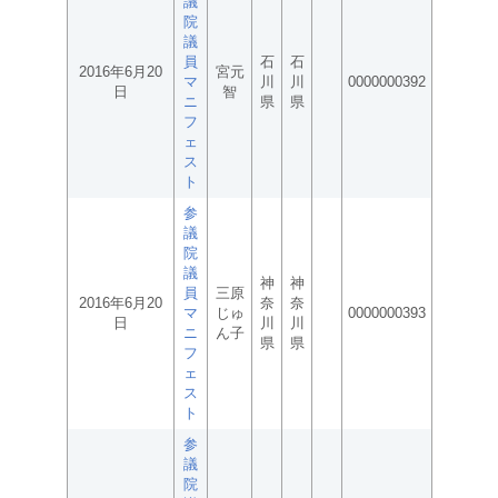
議
院
議
員
石
石
2016年6月20
宮元
マ
川
川
0000000392
日
智
ニ
県
県
フ
ェ
ス
ト
参
議
院
議
神
神
員
三原
2016年6月20
奈
奈
マ
じゅ
0000000393
日
川
川
ニ
ん子
県
県
フ
ェ
ス
ト
参
議
院