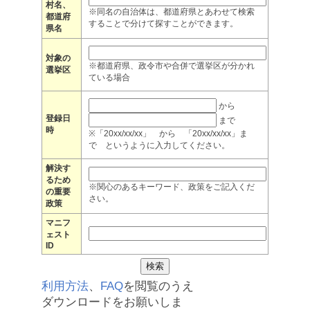
村名、
※同名の自治体は、都道府県とあわせて検索
都道府
することで分けて探すことができます。
県名
対象の
※都道府県、政令市や合併で選挙区が分かれ
選挙区
ている場合
から
登録日
まで
時
※「20xx/xx/xx」 から 「20xx/xx/xx」ま
で というように入力してください。
解決す
るため
※関心のあるキーワード、政策をご記入くだ
の重要
さい。
政策
マニフ
ェスト
ID
利用方法
、
FAQ
を閲覧のうえ
ダウンロードをお願いしま