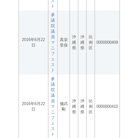
ス
ト
参
議
院
議
員
沖
沖
比
2016年6月22
真栄
マ
縄
縄
例
0000000409
日
里保
ニ
県
県
区
フ
ェ
ス
ト
参
議
院
議
員
沖
沖
比
2016年6月22
儀武
マ
縄
縄
例
0000000410
日
剛
ニ
県
県
区
フ
ェ
ス
ト