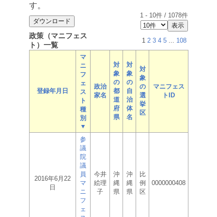
す。
1
-
10
件 /
1078
件
政策（マニフェス
1
2
3
4
5
...
108
ト）一覧
マ
対
対
ニ
対
象
象
フ
象
の
の
ェ
政治
の
マニフェス
登録年月日
都
自
ス
家名
選
トID
道
治
ト
挙
府
体
種
区
県
名
別
▼
参
議
院
議
員
今井
沖
沖
比
2016年6月22
マ
絵理
縄
縄
例
0000000408
日
ニ
子
県
県
区
フ
ェ