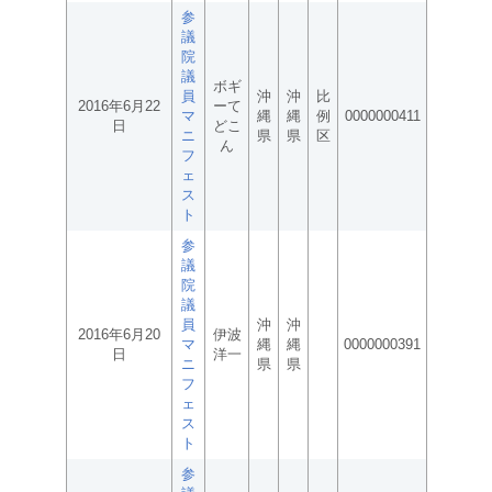
参
議
院
議
ボギ
員
沖
沖
比
2016年6月22
ーて
マ
縄
縄
例
0000000411
日
どこ
ニ
県
県
区
ん
フ
ェ
ス
ト
参
議
院
議
員
沖
沖
2016年6月20
伊波
マ
縄
縄
0000000391
日
洋一
ニ
県
県
フ
ェ
ス
ト
参