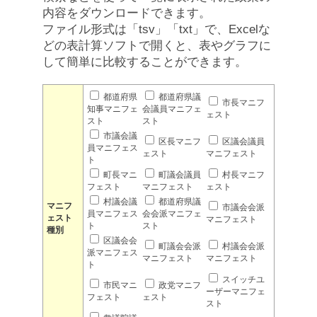
内容をダウンロードできます。
ファイル形式は「tsv」「txt」で、Excelな
どの表計算ソフトで開くと、表やグラフに
して簡単に比較することができます。
都道府県
都道府県議
市長マニフ
知事マニフェ
会議員マニフェ
ェスト
スト
スト
市議会議
区長マニフ
区議会議員
員マニフェス
ェスト
マニフェスト
ト
町長マニ
町議会議員
村長マニフ
フェスト
マニフェスト
ェスト
村議会議
都道府県議
マニフ
市議会会派
員マニフェス
会会派マニフェ
ェスト
マニフェスト
ト
スト
種別
区議会会
町議会会派
村議会会派
派マニフェス
マニフェスト
マニフェスト
ト
スイッチユ
市民マニ
政党マニフ
ーザーマニフェ
フェスト
ェスト
スト