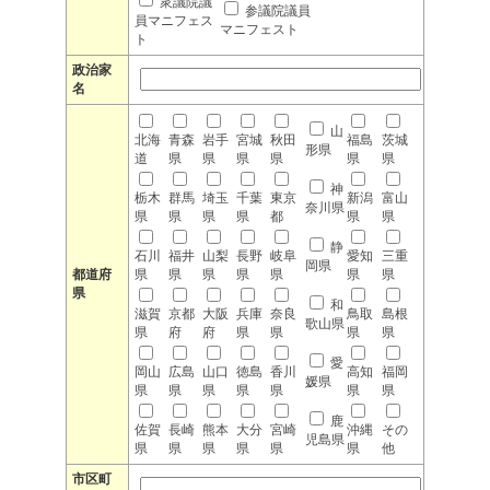
衆議院議
参議院議員
員マニフェス
マニフェスト
ト
政治家
名
山
北海
青森
岩手
宮城
秋田
福島
茨城
形県
道
県
県
県
県
県
県
神
栃木
群馬
埼玉
千葉
東京
新潟
富山
奈川県
県
県
県
県
都
県
県
静
石川
福井
山梨
長野
岐阜
愛知
三重
岡県
都道府
県
県
県
県
県
県
県
県
和
滋賀
京都
大阪
兵庫
奈良
鳥取
島根
歌山県
県
府
府
県
県
県
県
愛
岡山
広島
山口
徳島
香川
高知
福岡
媛県
県
県
県
県
県
県
県
鹿
佐賀
長崎
熊本
大分
宮崎
沖縄
その
児島県
県
県
県
県
県
県
他
市区町