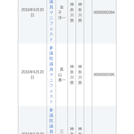
議
神
神
員
金
2016年6月20
奈
奈
マ
子
0000000394
日
川
川
ニ
洋一
県
県
フ
ェ
ス
ト
参
議
院
議
神
神
員
真
2016年6月20
奈
奈
マ
山
0000000395
日
川
川
ニ
勇一
県
県
フ
ェ
ス
ト
参
議
院
議
神
神
員
三