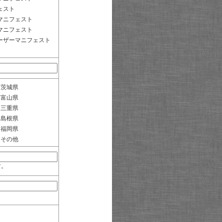
ェスト
マニフェスト
マニフェスト
ーザーマニフェスト
茨城県
富山県
三重県
島根県
福岡県
その他
す。