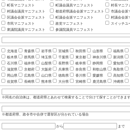
町長マニフェスト
町議会議員マニフェスト
村長マニフ
村議会議員マニフェスト
都道府県議会会派マニフェスト
市議会会派
区議会会派マニフェスト
町議会会派マニフェスト
村議会会派
市民マニフェスト
政党マニフェスト
スイッチユ
衆議院議員マニフェスト
参議院議員マニフェスト
北海道
青森県
岩手県
宮城県
秋田県
山形県
福島県
栃木県
群馬県
埼玉県
千葉県
東京都
神奈川県
新潟県
石川県
福井県
山梨県
長野県
岐阜県
静岡県
愛知県
滋賀県
京都府
大阪府
兵庫県
奈良県
和歌山県
鳥取県
岡山県
広島県
山口県
徳島県
香川県
愛媛県
高知県
佐賀県
長崎県
熊本県
大分県
宮崎県
鹿児島県
沖縄県
※同名の自治体は、都道府県とあわせて検索することで分けて探すことができま
※都道府県、政令市や合併で選挙区が分かれている場合
から
まで