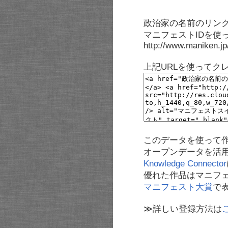
政治家の名前のリンク
マニフェストIDを使
http://www.maniken.j
上記URLを使ってク
このデータを使って
オープンデータを活
Knowledge Connector
優れた作品はマニフ
マニフェスト大賞
で
≫詳しい登録方法は