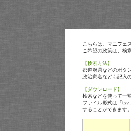
こちらは、マニフェ
ご希望の政策は、検
【検索方法】
都道府県などのボタ
政治家名なども記入
【ダウンロード】
検索などを使って一
ファイル形式は「tsv
することができます