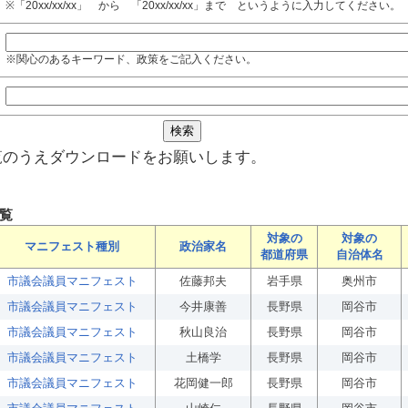
※「20xx/xx/xx」 から 「20xx/xx/xx」まで というように入力してください。
※関心のあるキーワード、政策をご記入ください。
覧のうえダウンロードをお願いします。
覧
対象の
対象の
マニフェスト種別
政治家名
都道府県
自治体名
市議会議員マニフェスト
佐藤邦夫
岩手県
奥州市
市議会議員マニフェスト
今井康善
長野県
岡谷市
市議会議員マニフェスト
秋山良治
長野県
岡谷市
市議会議員マニフェスト
土橋学
長野県
岡谷市
市議会議員マニフェスト
花岡健一郎
長野県
岡谷市