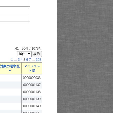
41
-
50
件 /
1078
件
1
...
3
4
5
6
7
...
108
マニフェス
対象の選挙区
▼
トID
0000000033
0000001137
0000001138
0000001139
0000001140