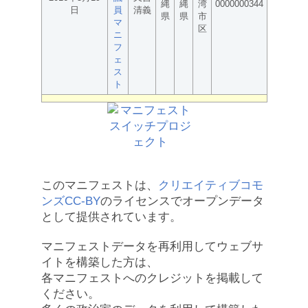
縄
縄
湾
0000000344
日
員
清義
県
県
市
マ
区
ニ
フ
ェ
ス
ト
このマニフェストは、
クリエイティブコモ
ンズCC-BY
のライセンスでオープンデータ
として提供されています。
マニフェストデータを再利用してウェブサ
イトを構築した方は、
各マニフェストへのクレジットを掲載して
ください。