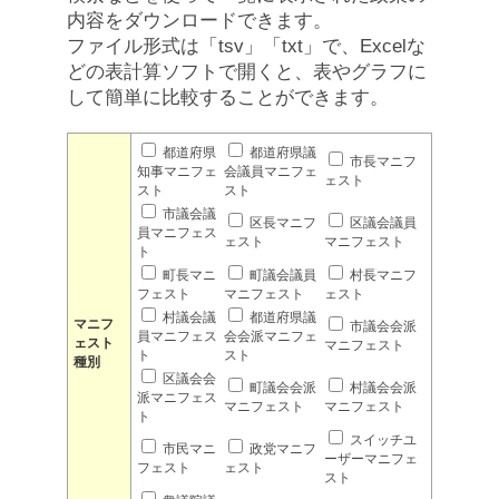
内容をダウンロードできます。
ファイル形式は「tsv」「txt」で、Excelな
どの表計算ソフトで開くと、表やグラフに
して簡単に比較することができます。
都道府県
都道府県議
市長マニフ
知事マニフェ
会議員マニフェ
ェスト
スト
スト
市議会議
区長マニフ
区議会議員
員マニフェス
ェスト
マニフェスト
ト
町長マニ
町議会議員
村長マニフ
フェスト
マニフェスト
ェスト
村議会議
都道府県議
マニフ
市議会会派
員マニフェス
会会派マニフェ
ェスト
マニフェスト
ト
スト
種別
区議会会
町議会会派
村議会会派
派マニフェス
マニフェスト
マニフェスト
ト
スイッチユ
市民マニ
政党マニフ
ーザーマニフェ
フェスト
ェスト
スト