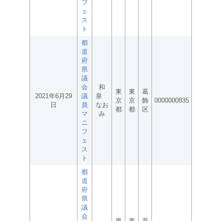
フ
ェ
ス
ト
都
道
府
県
議
会
和
東
東
葛
2021年6月29
議
泉
京
京
飾
0000000835
日
員
なお
都
都
区
マ
み
ニ
フ
ェ
ス
ト
都
道
府
県
議
会
東
東
葛