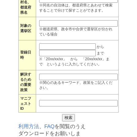
村名、
※同名の自治体は、都道府県とあわせて検索
都道府
することで分けて探すことができます。
県名
対象の
※都道府県、政令市や合併で選挙区が分かれ
選挙区
ている場合
から
登録日
まで
時
※「20xx/xx/xx」 から 「20xx/xx/xx」ま
で というように入力してください。
解決す
るため
※関心のあるキーワード、政策をご記入くだ
の重要
さい。
政策
マニフ
ェスト
ID
利用方法
、
FAQ
を閲覧のうえ
ダウンロードをお願いしま