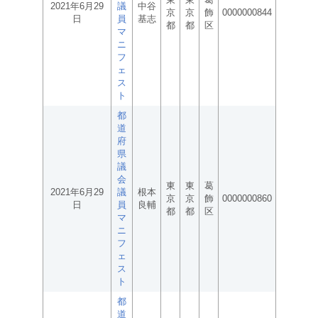
2021年6月29
議
中谷
京
京
飾
0000000844
日
員
基志
都
都
区
マ
ニ
フ
ェ
ス
ト
都
道
府
県
議
会
東
東
葛
2021年6月29
議
根本
京
京
飾
0000000860
日
員
良輔
都
都
区
マ
ニ
フ
ェ
ス
ト
都
道