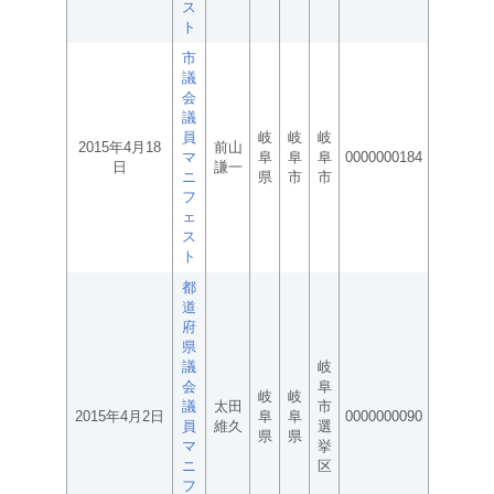
ス
ト
市
議
会
議
員
岐
岐
岐
2015年4月18
前山
マ
阜
阜
阜
0000000184
日
謙一
ニ
県
市
市
フ
ェ
ス
ト
都
道
府
県
議
岐
会
阜
岐
岐
議
太田
市
2015年4月2日
阜
阜
0000000090
員
維久
選
県
県
マ
挙
ニ
区
フ