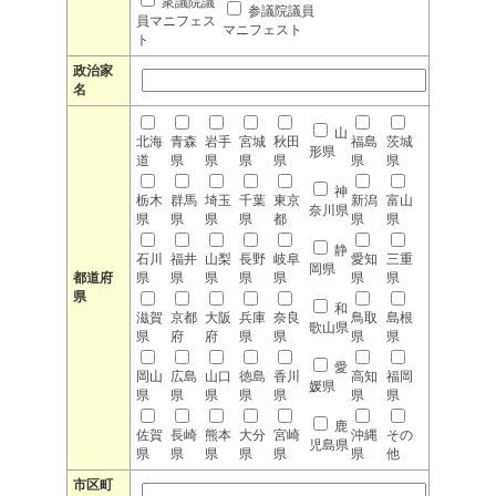
衆議院議
参議院議員
員マニフェス
マニフェスト
ト
政治家
名
山
北海
青森
岩手
宮城
秋田
福島
茨城
形県
道
県
県
県
県
県
県
神
栃木
群馬
埼玉
千葉
東京
新潟
富山
奈川県
県
県
県
県
都
県
県
静
石川
福井
山梨
長野
岐阜
愛知
三重
岡県
都道府
県
県
県
県
県
県
県
県
和
滋賀
京都
大阪
兵庫
奈良
鳥取
島根
歌山県
県
府
府
県
県
県
県
愛
岡山
広島
山口
徳島
香川
高知
福岡
媛県
県
県
県
県
県
県
県
鹿
佐賀
長崎
熊本
大分
宮崎
沖縄
その
児島県
県
県
県
県
県
県
他
市区町