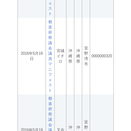
ェ
ス
ト
都
道
府
県
議
会
宜
宮城
沖
沖
2016年5月19
議
野
イチ
縄
縄
0000000320
日
員
湾
ロ
県
県
マ
市
ニ
フ
ェ
ス
ト
都
道
府
県
議
宜
会
沖
沖
野
2016年5月19
議
又吉