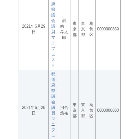
府
県
議
会
岩
東
東
葛
2021年6月29
議
崎
京
京
飾
0000000869
日
員
孝太
都
都
区
マ
郎
ニ
フ
ェ
ス
ト
都
道
府
県
議
会
東
東
葛
2021年6月29
議
河合
京
京
飾
0000000880
日
員
悠祐
都
都
区
マ
ニ
フ
ェ