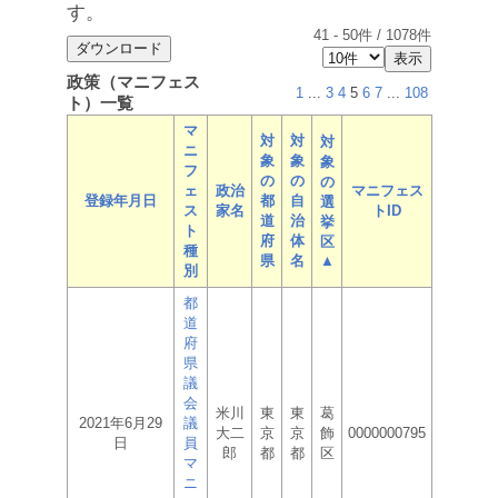
す。
41
-
50
件 /
1078
件
政策（マニフェス
1
...
3
4
5
6
7
...
108
ト）一覧
マ
対
対
対
ニ
象
象
象
フ
の
の
の
ェ
政治
マニフェス
登録年月日
都
自
選
ス
家名
トID
道
治
挙
ト
府
体
区
種
県
名
▲
別
都
道
府
県
議
会
米川
東
東
葛
2021年6月29
議
大二
京
京
飾
0000000795
日
員
郎
都
都
区
マ
ニ