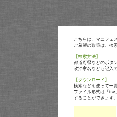
こちらは、マニフェ
ご希望の政策は、検
【検索方法】
都道府県などのボタ
政治家名なども記入
【ダウンロード】
検索などを使って一
ファイル形式は「tsv
することができます