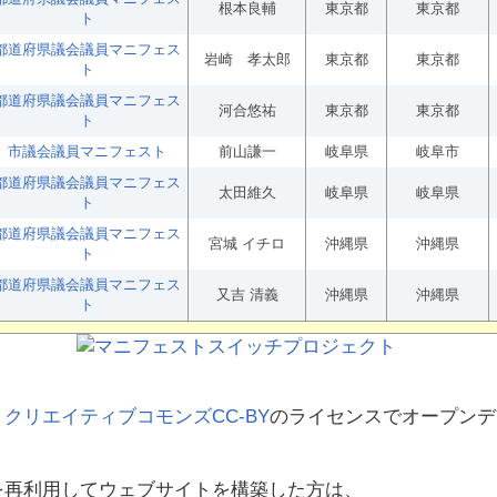
根本良輔
東京都
東京都
ト
都道府県議会議員マニフェス
岩崎 孝太郎
東京都
東京都
ト
都道府県議会議員マニフェス
河合悠祐
東京都
東京都
ト
市議会議員マニフェスト
前山謙一
岐阜県
岐阜市
都道府県議会議員マニフェス
太田維久
岐阜県
岐阜県
ト
都道府県議会議員マニフェス
宮城 イチロ
沖縄県
沖縄県
ト
都道府県議会議員マニフェス
又吉 清義
沖縄県
沖縄県
ト
、
クリエイティブコモンズCC-BY
のライセンスでオープンデ
を再利用してウェブサイトを構築した方は、