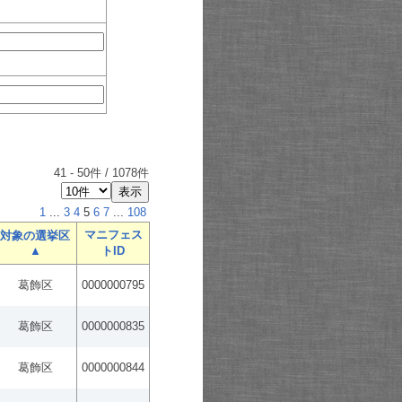
41
-
50
件 /
1078
件
1
...
3
4
5
6
7
...
108
マニフェス
対象の選挙区
▲
トID
葛飾区
0000000795
葛飾区
0000000835
葛飾区
0000000844