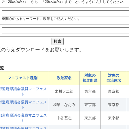
※「20xx/xx/xx」 から 「20xx/xx/xx」まで というように入力してください。
※関心のあるキーワード、政策をご記入ください。
覧のうえダウンロードをお願いします。
覧
対象の
対象の
マニフェスト種別
政治家名
都道府県
自治体名
都道府県議会議員マニフェス
米川大二郎
東京都
東京都
ト
都道府県議会議員マニフェス
和泉 なおみ
東京都
東京都
ト
都道府県議会議員マニフェス
中谷基志
東京都
東京都
ト
都道府県議会議員マニフェス