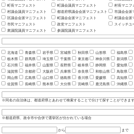
町長マニフェスト
町議会議員マニフェスト
村長マニフ
村議会議員マニフェスト
都道府県議会会派マニフェスト
市議会会派
区議会会派マニフェスト
町議会会派マニフェスト
村議会会派
市民マニフェスト
政党マニフェスト
スイッチユ
衆議院議員マニフェスト
参議院議員マニフェスト
北海道
青森県
岩手県
宮城県
秋田県
山形県
福島県
栃木県
群馬県
埼玉県
千葉県
東京都
神奈川県
新潟県
石川県
福井県
山梨県
長野県
岐阜県
静岡県
愛知県
滋賀県
京都府
大阪府
兵庫県
奈良県
和歌山県
鳥取県
岡山県
広島県
山口県
徳島県
香川県
愛媛県
高知県
佐賀県
長崎県
熊本県
大分県
宮崎県
鹿児島県
沖縄県
※同名の自治体は、都道府県とあわせて検索することで分けて探すことができま
※都道府県、政令市や合併で選挙区が分かれている場合
から
まで