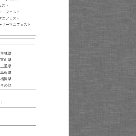
ェスト
マニフェスト
マニフェスト
ーザーマニフェスト
茨城県
富山県
三重県
島根県
福岡県
その他
す。