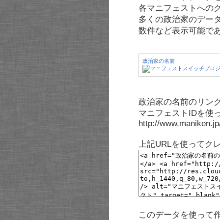
各マニフェストへの
多くの政治家のデー
数件など表示可能で
政治家の名前
政治家の名前のリンク
マニフェストIDを使
http://www.maniken.j
上記URLを使ってク
このデータを使って