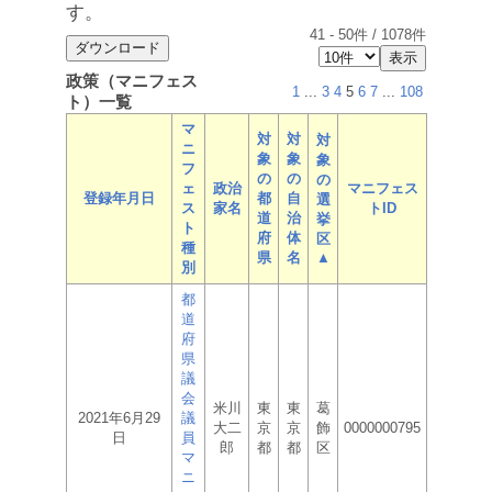
す。
41
-
50
件 /
1078
件
政策（マニフェス
1
...
3
4
5
6
7
...
108
ト）一覧
マ
対
対
対
ニ
象
象
象
フ
の
の
の
ェ
政治
マニフェス
登録年月日
都
自
選
ス
家名
トID
道
治
挙
ト
府
体
区
種
県
名
▲
別
都
道
府
県
議
会
米川
東
東
葛
2021年6月29
議
大二
京
京
飾
0000000795
日
員
郎
都
都
区
マ
ニ