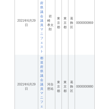
府
県
議
会
岩
東
東
葛
2021年6月29
議
崎
京
京
飾
0000000869
日
員
孝太
都
都
区
マ
郎
ニ
フ
ェ
ス
ト
都
道
府
県
議
会
東
東
葛
2021年6月29
議
河合
京
京
飾
0000000880
日
員
悠祐
都
都
区
マ
ニ
フ
ェ