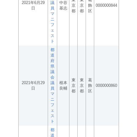
2021年6月29
議
中谷
京
京
飾
0000000844
日
員
基志
都
都
区
マ
ニ
フ
ェ
ス
ト
都
道
府
県
議
会
東
東
葛
2021年6月29
議
根本
京
京
飾
0000000860
日
員
良輔
都
都
区
マ
ニ
フ
ェ
ス
ト
都
道