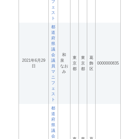
フ
ェ
ス
ト
都
道
府
県
議
会
和
東
東
葛
2021年6月29
議
泉
京
京
飾
0000000835
日
員
なお
都
都
区
マ
み
ニ
フ
ェ
ス
ト
都
道
府
県
議
会
東
東
葛