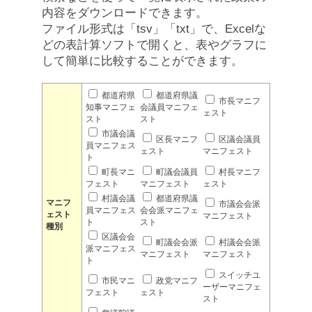
内容をダウンロードできます。
ファイル形式は「tsv」「txt」で、Excelな
どの表計算ソフトで開くと、表やグラフに
して簡単に比較することができます。
都道府県
都道府県議
市長マニフ
知事マニフェ
会議員マニフェ
ェスト
スト
スト
市議会議
区長マニフ
区議会議員
員マニフェス
ェスト
マニフェスト
ト
町長マニ
町議会議員
村長マニフ
フェスト
マニフェスト
ェスト
村議会議
都道府県議
マニフ
市議会会派
員マニフェス
会会派マニフェ
ェスト
マニフェスト
ト
スト
種別
区議会会
町議会会派
村議会会派
派マニフェス
マニフェスト
マニフェスト
ト
スイッチユ
市民マニ
政党マニフ
ーザーマニフェ
フェスト
ェスト
スト