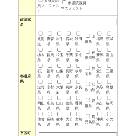
衆議院議
参議院議員
員マニフェス
マニフェスト
ト
政治家
名
山
北海
青森
岩手
宮城
秋田
福島
茨城
形県
道
県
県
県
県
県
県
神
栃木
群馬
埼玉
千葉
東京
新潟
富山
奈川県
県
県
県
県
都
県
県
静
石川
福井
山梨
長野
岐阜
愛知
三重
岡県
都道府
県
県
県
県
県
県
県
県
和
滋賀
京都
大阪
兵庫
奈良
鳥取
島根
歌山県
県
府
府
県
県
県
県
愛
岡山
広島
山口
徳島
香川
高知
福岡
媛県
県
県
県
県
県
県
県
鹿
佐賀
長崎
熊本
大分
宮崎
沖縄
その
児島県
県
県
県
県
県
県
他
市区町