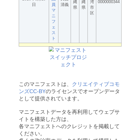
縄
縄
湾
0000000344
日
員
清義
県
県
市
マ
区
ニ
フ
ェ
ス
ト
このマニフェストは、
クリエイティブコモ
ンズCC-BY
のライセンスでオープンデータ
として提供されています。
マニフェストデータを再利用してウェブサ
イトを構築した方は、
各マニフェストへのクレジットを掲載して
ください。