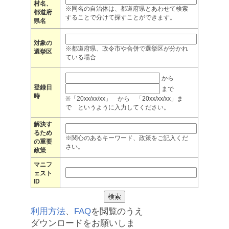
村名、
※同名の自治体は、都道府県とあわせて検索
都道府
することで分けて探すことができます。
県名
対象の
※都道府県、政令市や合併で選挙区が分かれ
選挙区
ている場合
から
登録日
まで
時
※「20xx/xx/xx」 から 「20xx/xx/xx」ま
で というように入力してください。
解決す
るため
※関心のあるキーワード、政策をご記入くだ
の重要
さい。
政策
マニフ
ェスト
ID
利用方法
、
FAQ
を閲覧のうえ
ダウンロードをお願いしま