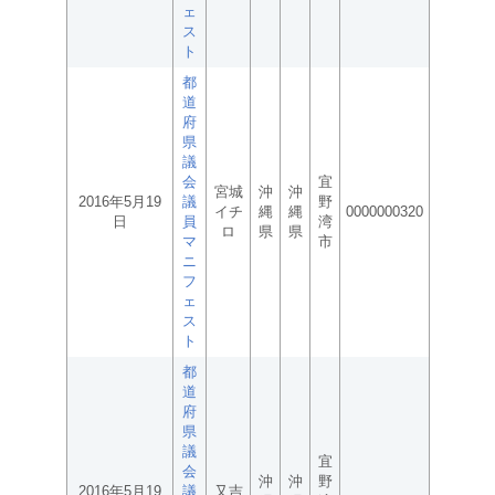
ェ
ス
ト
都
道
府
県
議
会
宜
宮城
沖
沖
2016年5月19
議
野
イチ
縄
縄
0000000320
日
員
湾
ロ
県
県
マ
市
ニ
フ
ェ
ス
ト
都
道
府
県
議
宜
会
沖
沖
野
2016年5月19
議
又吉