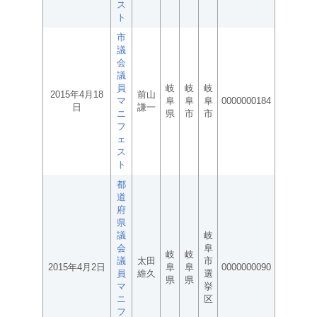
ス
ト
市
議
会
議
員
岐
岐
岐
2015年4月18
前山
マ
阜
阜
阜
0000000184
日
謙一
ニ
県
市
市
フ
ェ
ス
ト
都
道
府
県
議
岐
会
阜
岐
岐
議
太田
市
2015年4月2日
阜
阜
0000000090
員
維久
選
県
県
マ
挙
ニ
区
フ