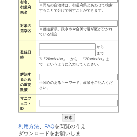
村名、
※同名の自治体は、都道府県とあわせて検索
都道府
することで分けて探すことができます。
県名
対象の
※都道府県、政令市や合併で選挙区が分かれ
選挙区
ている場合
から
登録日
まで
時
※「20xx/xx/xx」 から 「20xx/xx/xx」ま
で というように入力してください。
解決す
るため
※関心のあるキーワード、政策をご記入くだ
の重要
さい。
政策
マニフ
ェスト
ID
利用方法
、
FAQ
を閲覧のうえ
ダウンロードをお願いしま