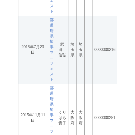
ェ
ス
ト
都
道
府
県
知
武
埼
埼
2015年7月23
事
田
玉
玉
0000000216
日
マ
信弘
県
県
ニ
フ
ェ
ス
ト
都
道
府
県
知
くり
大
大
2015年11月11
事
はら
阪
阪
0000000281
日
マ
貴子
府
府
ニ
フ