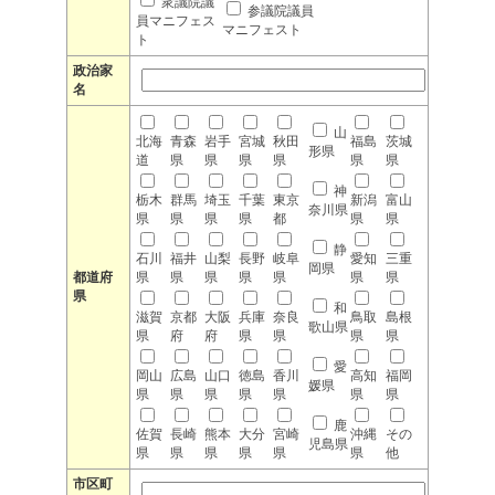
衆議院議
参議院議員
員マニフェス
マニフェスト
ト
政治家
名
山
北海
青森
岩手
宮城
秋田
福島
茨城
形県
道
県
県
県
県
県
県
神
栃木
群馬
埼玉
千葉
東京
新潟
富山
奈川県
県
県
県
県
都
県
県
静
石川
福井
山梨
長野
岐阜
愛知
三重
岡県
都道府
県
県
県
県
県
県
県
県
和
滋賀
京都
大阪
兵庫
奈良
鳥取
島根
歌山県
県
府
府
県
県
県
県
愛
岡山
広島
山口
徳島
香川
高知
福岡
媛県
県
県
県
県
県
県
県
鹿
佐賀
長崎
熊本
大分
宮崎
沖縄
その
児島県
県
県
県
県
県
県
他
市区町