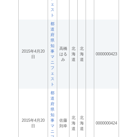
ェ
ス
ト
都
道
府
県
知
高橋
北
北
2015年4月20
事
はる
海
海
0000000423
日
マ
み
道
道
ニ
フ
ェ
ス
ト
都
道
府
県
知
北
北
2015年4月20
事
佐藤
海
海
0000000424
日
マ
則幸
道
道
ニ
フ