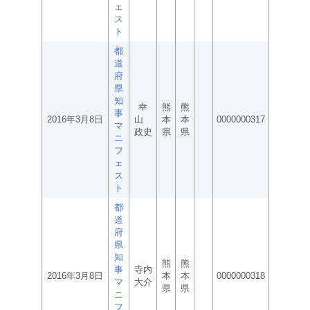
ェ
ス
ト
都
道
府
県
知
幸
熊
熊
事
2016年3月8日
山
本
本
0000000317
マ
政史
県
県
ニ
フ
ェ
ス
ト
都
道
府
県
知
熊
熊
事
寺内
2016年3月8日
本
本
0000000318
マ
大介
県
県
ニ
フ