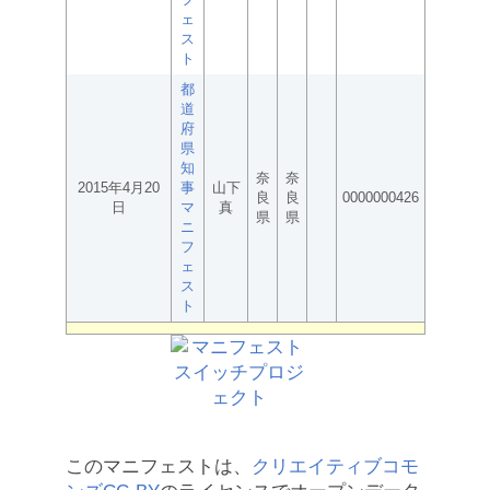
ェ
ス
ト
都
道
府
県
知
奈
奈
2015年4月20
事
山下
良
良
0000000426
日
マ
真
県
県
ニ
フ
ェ
ス
ト
このマニフェストは、
クリエイティブコモ