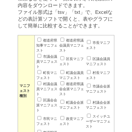
内容をダウンロードできます。
ファイル形式は「tsv」「txt」で、Excelな
どの表計算ソフトで開くと、表やグラフに
して簡単に比較することができます。
都道府県
都道府県議
市長マニフ
知事マニフェ
会議員マニフェ
ェスト
スト
スト
市議会議
区長マニフ
区議会議員
員マニフェス
ェスト
マニフェスト
ト
町長マニ
町議会議員
村長マニフ
フェスト
マニフェスト
ェスト
村議会議
都道府県議
マニフ
市議会会派
員マニフェス
会会派マニフェ
ェスト
マニフェスト
ト
スト
種別
区議会会
町議会会派
村議会会派
派マニフェス
マニフェスト
マニフェスト
ト
スイッチユ
市民マニ
政党マニフ
ーザーマニフェ
フェスト
ェスト
スト