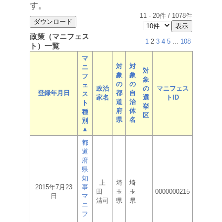
す。
11
-
20
件 /
1078
件
政策（マニフェス
1
2
3
4
5
...
108
ト）一覧
マ
対
対
ニ
対
象
象
フ
象
の
の
ェ
政治
の
マニフェス
登録年月日
都
自
ス
家名
選
トID
道
治
ト
挙
府
体
種
区
県
名
別
▲
都
道
府
県
知
上
埼
埼
2015年7月23
事
田
玉
玉
0000000215
日
マ
清司
県
県
ニ
フ