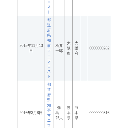
ェ
ス
ト
都
道
府
県
知
大
大
2015年11月13
事
松井
阪
阪
0000000282
日
マ
一郎
府
府
ニ
フ
ェ
ス
ト
都
道
府
県
知
蒲
熊
熊
事
2016年3月8日
島
本
本
0000000316
マ
郁夫
県
県
ニ
フ