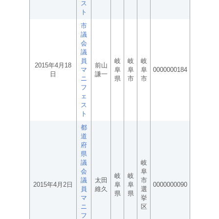
ス
ト
市
議
会
議
員
岐
岐
岐
2015年4月18
前山
マ
阜
阜
阜
0000000184
日
謙一
ニ
県
市
市
フ
ェ
ス
ト
都
道
府
県
議
岐
会
阜
岐
岐
議
太田
市
2015年4月2日
阜
阜
0000000090
員
維久
選
県
県
マ
挙
ニ
区
フ