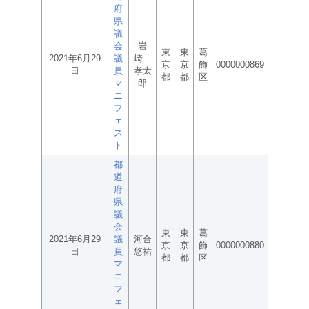
府
県
議
会
岩
東
東
葛
2021年6月29
議
崎
京
京
飾
0000000869
日
員
孝太
都
都
区
マ
郎
ニ
フ
ェ
ス
ト
都
道
府
県
議
会
東
東
葛
2021年6月29
議
河合
京
京
飾
0000000880
日
員
悠祐
都
都
区
マ
ニ
フ
ェ