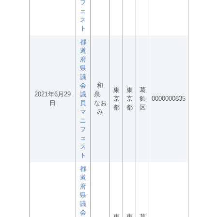
フ
ェ
ス
ト
都
道
府
県
議
会
和
東
東
葛
2021年6月29
議
泉
京
京
飾
0000000835
日
員
なお
都
都
区
マ
み
ニ
フ
ェ
ス
ト
都
道
府
県
議
会
東
東
葛