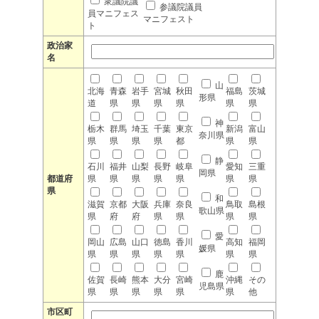
衆議院議
参議院議員
員マニフェス
マニフェスト
ト
政治家
名
山
北海
青森
岩手
宮城
秋田
福島
茨城
形県
道
県
県
県
県
県
県
神
栃木
群馬
埼玉
千葉
東京
新潟
富山
奈川県
県
県
県
県
都
県
県
静
石川
福井
山梨
長野
岐阜
愛知
三重
岡県
都道府
県
県
県
県
県
県
県
県
和
滋賀
京都
大阪
兵庫
奈良
鳥取
島根
歌山県
県
府
府
県
県
県
県
愛
岡山
広島
山口
徳島
香川
高知
福岡
媛県
県
県
県
県
県
県
県
鹿
佐賀
長崎
熊本
大分
宮崎
沖縄
その
児島県
県
県
県
県
県
県
他
市区町