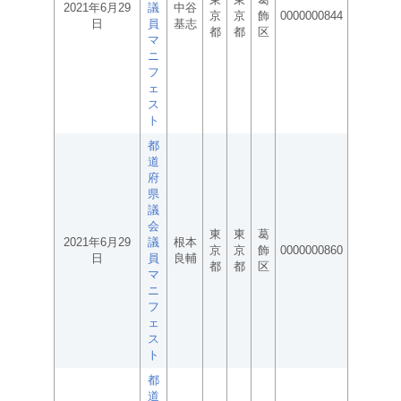
2021年6月29
議
中谷
京
京
飾
0000000844
日
員
基志
都
都
区
マ
ニ
フ
ェ
ス
ト
都
道
府
県
議
会
東
東
葛
2021年6月29
議
根本
京
京
飾
0000000860
日
員
良輔
都
都
区
マ
ニ
フ
ェ
ス
ト
都
道