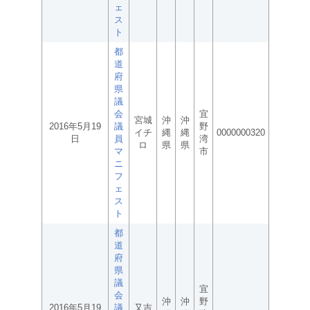
ェ
ス
ト
都
道
府
県
議
会
宜
宮城
沖
沖
2016年5月19
議
野
イチ
縄
縄
0000000320
日
員
湾
ロ
県
県
マ
市
ニ
フ
ェ
ス
ト
都
道
府
県
議
宜
会
沖
沖
野
2016年5月19
議
又吉