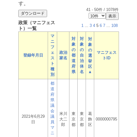
す。
41
-
50
件 /
1078
件
政策（マニフェス
1
...
3
4
5
6
7
...
108
ト）一覧
マ
対
対
対
ニ
象
象
象
フ
の
の
の
ェ
政治
マニフェス
登録年月日
都
自
選
ス
家名
トID
道
治
挙
ト
府
体
区
種
県
名
▲
別
都
道
府
県
議
会
米川
東
東
葛
2021年6月29
議
大二
京
京
飾
0000000795
日
員
郎
都
都
区
マ
ニ