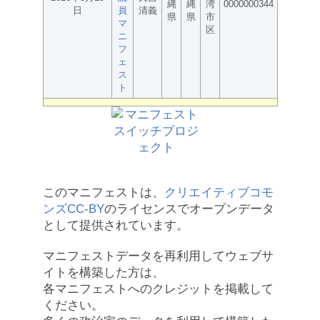
縄
縄
湾
0000000344
日
員
清義
県
県
市
マ
区
ニ
フ
ェ
ス
ト
このマニフェストは、
クリエイティブコモ
ンズCC-BY
のライセンスでオープンデータ
として提供されています。
マニフェストデータを再利用してウェブサ
イトを構築した方は、
各マニフェストへのクレジットを掲載して
ください。