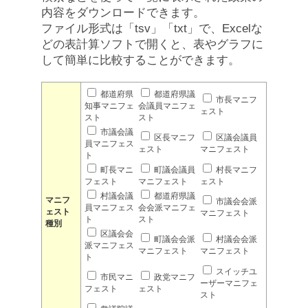
内容をダウンロードできます。
ファイル形式は「tsv」「txt」で、Excelな
どの表計算ソフトで開くと、表やグラフに
して簡単に比較することができます。
都道府県
都道府県議
市長マニフ
知事マニフェ
会議員マニフェ
ェスト
スト
スト
市議会議
区長マニフ
区議会議員
員マニフェス
ェスト
マニフェスト
ト
町長マニ
町議会議員
村長マニフ
フェスト
マニフェスト
ェスト
村議会議
都道府県議
マニフ
市議会会派
員マニフェス
会会派マニフェ
ェスト
マニフェスト
ト
スト
種別
区議会会
町議会会派
村議会会派
派マニフェス
マニフェスト
マニフェスト
ト
スイッチユ
市民マニ
政党マニフ
ーザーマニフェ
フェスト
ェスト
スト