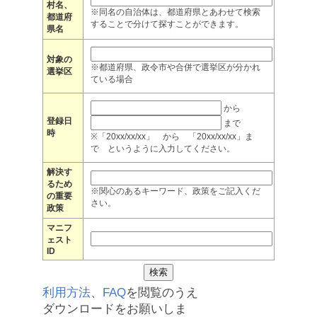
村名、
※同名の自治体は、都道府県とあわせて検索
都道府
することで分けて探すことができます。
県名
対象の
※都道府県、政令市や合併で選挙区が分かれ
選挙区
ている場合
から
登録日
まで
時
※「20xx/xx/xx」 から 「20xx/xx/xx」ま
で というように入力してください。
解決す
るため
※関心のあるキーワード、政策をご記入くだ
の重要
さい。
政策
マニフ
ェスト
ID
利用方法
、
FAQ
を閲覧のうえ
ダウンロードをお願いしま