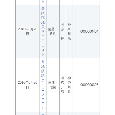
ト
参
議
院
議
神
神
員
2016年6月20
佐藤
奈
奈
マ
0000000404
日
政則
川
川
ニ
県
県
フ
ェ
ス
ト
参
議
院
議
神
神
員
2016年6月20
三浦
奈
奈
マ
0000000396
日
信祐
川
川
ニ
県
県
フ
ェ
ス
ト