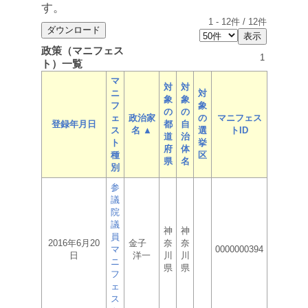
す。
1
-
12
件 /
12
件
政策（マニフェス
1
ト）一覧
マ
対
対
ニ
対
象
象
フ
象
の
の
ェ
政治家
の
マニフェス
登録年月日
都
自
ス
名 ▲
選
トID
道
治
ト
挙
府
体
種
区
県
名
別
参
議
院
議
神
神
員
2016年6月20
金子
奈
奈
マ
0000000394
日
洋一
川
川
ニ
県
県
フ
ェ
ス