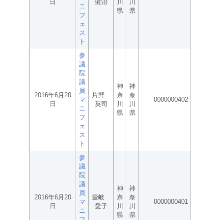
日
健治
川
川
ニ
県
県
フ
ェ
ス
ト
参
議
院
議
神
神
員
2016年6月20
片野
奈
奈
マ
0000000402
日
英司
川
川
ニ
県
県
フ
ェ
ス
ト
参
議
院
議
神
神
員
2016年6月20
壹岐
奈
奈
マ
0000000401
日
愛子
川
川
ニ
県
県
フ