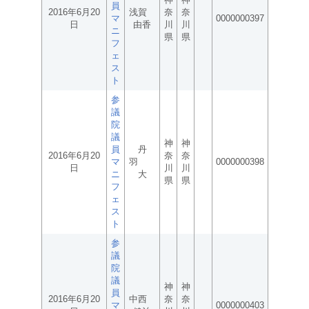
員
2016年6月20
浅賀
奈
奈
マ
0000000397
日
由香
川
川
ニ
県
県
フ
ェ
ス
ト
参
議
院
議
神
神
員
丹
2016年6月20
奈
奈
マ
羽
0000000398
日
川
川
ニ
大
県
県
フ
ェ
ス
ト
参
議
院
議
神
神
員
2016年6月20
中西
奈
奈
マ
0000000403