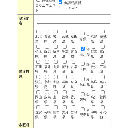
衆議院議
参議院議員
員マニフェス
マニフェスト
ト
政治家
名
山
北海
青森
岩手
宮城
秋田
福島
茨城
形県
道
県
県
県
県
県
県
神
栃木
群馬
埼玉
千葉
東京
新潟
富山
奈川県
県
県
県
県
都
県
県
静
石川
福井
山梨
長野
岐阜
愛知
三重
岡県
都道府
県
県
県
県
県
県
県
県
和
滋賀
京都
大阪
兵庫
奈良
鳥取
島根
歌山県
県
府
府
県
県
県
県
愛
岡山
広島
山口
徳島
香川
高知
福岡
媛県
県
県
県
県
県
県
県
鹿
佐賀
長崎
熊本
大分
宮崎
沖縄
その
児島県
県
県
県
県
県
県
他
市区町