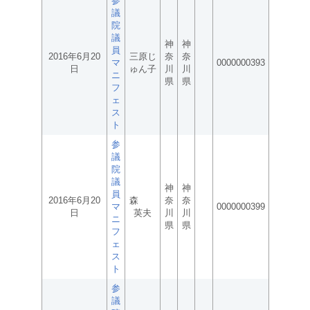
参
議
院
議
神
神
員
2016年6月20
三原じ
奈
奈
マ
0000000393
日
ゅん子
川
川
ニ
県
県
フ
ェ
ス
ト
参
議
院
議
神
神
員
2016年6月20
森
奈
奈
マ
0000000399
日
英夫
川
川
ニ
県
県
フ
ェ
ス
ト
参
議