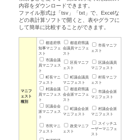
内容をダウンロードできます。
ファイル形式は「tsv」「txt」で、Excelな
どの表計算ソフトで開くと、表やグラフに
して簡単に比較することができます。
都道府県
都道府県議
市長マニフ
知事マニフェ
会議員マニフェ
ェスト
スト
スト
市議会議
区長マニフ
区議会議員
員マニフェス
ェスト
マニフェスト
ト
町長マニ
町議会議員
村長マニフ
フェスト
マニフェスト
ェスト
村議会議
都道府県議
マニフ
市議会会派
員マニフェス
会会派マニフェ
ェスト
マニフェスト
ト
スト
種別
区議会会
町議会会派
村議会会派
派マニフェス
マニフェスト
マニフェスト
ト
スイッチユ
市民マニ
政党マニフ
ーザーマニフェ
フェスト
ェスト
スト