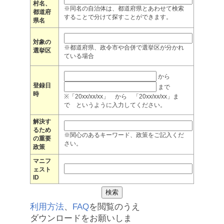
村名、
※同名の自治体は、都道府県とあわせて検索
都道府
することで分けて探すことができます。
県名
対象の
※都道府県、政令市や合併で選挙区が分かれ
選挙区
ている場合
から
登録日
まで
時
※「20xx/xx/xx」 から 「20xx/xx/xx」ま
で というように入力してください。
解決す
るため
※関心のあるキーワード、政策をご記入くだ
の重要
さい。
政策
マニフ
ェスト
ID
利用方法
、
FAQ
を閲覧のうえ
ダウンロードをお願いしま