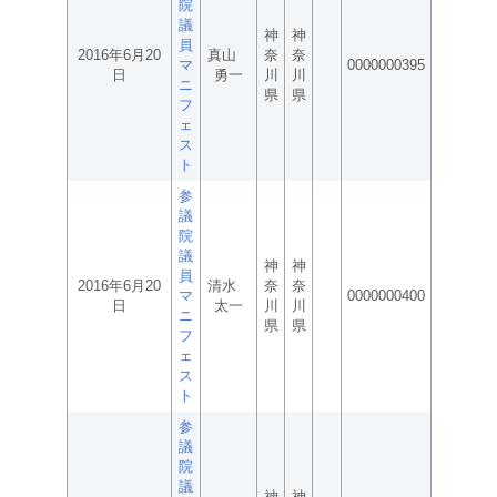
院
議
神
神
員
2016年6月20
真山
奈
奈
マ
0000000395
日
勇一
川
川
ニ
県
県
フ
ェ
ス
ト
参
議
院
議
神
神
員
2016年6月20
清水
奈
奈
マ
0000000400
日
太一
川
川
ニ
県
県
フ
ェ
ス
ト
参
議
院
議
神
神