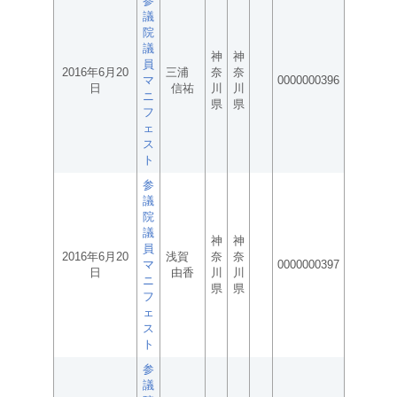
参
議
院
議
神
神
員
2016年6月20
三浦
奈
奈
マ
0000000396
日
信祐
川
川
ニ
県
県
フ
ェ
ス
ト
参
議
院
議
神
神
員
2016年6月20
浅賀
奈
奈
マ
0000000397
日
由香
川
川
ニ
県
県
フ
ェ
ス
ト
参
議