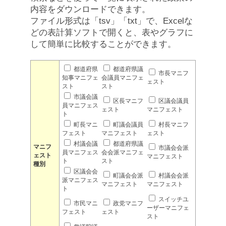
内容をダウンロードできます。
ファイル形式は「tsv」「txt」で、Excelな
どの表計算ソフトで開くと、表やグラフに
して簡単に比較することができます。
都道府県
都道府県議
市長マニフ
知事マニフェ
会議員マニフェ
ェスト
スト
スト
市議会議
区長マニフ
区議会議員
員マニフェス
ェスト
マニフェスト
ト
町長マニ
町議会議員
村長マニフ
フェスト
マニフェスト
ェスト
村議会議
都道府県議
マニフ
市議会会派
員マニフェス
会会派マニフェ
ェスト
マニフェスト
ト
スト
種別
区議会会
町議会会派
村議会会派
派マニフェス
マニフェスト
マニフェスト
ト
スイッチユ
市民マニ
政党マニフ
ーザーマニフェ
フェスト
ェスト
スト