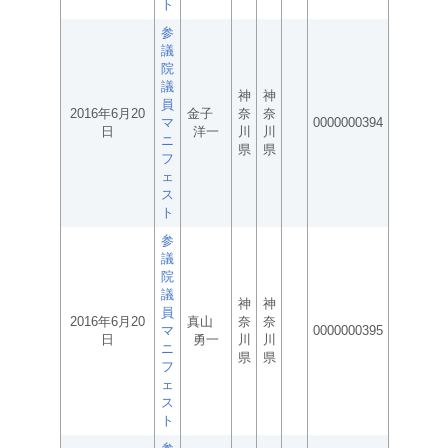
ト
参
議
院
議
神
神
員
2016年6月20
金子
奈
奈
マ
0000000394
日
洋一
川
川
ニ
県
県
フ
ェ
ス
ト
参
議
院
議
神
神
員
2016年6月20
真山
奈
奈
マ
0000000395
日
勇一
川
川
ニ
県
県
フ
ェ
ス
ト