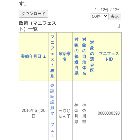
す。
1
-
12
件 /
12
件
政策（マニフェス
1
ト）一覧
マ
対
対
ニ
対
象
象
フ
象
の
の
ェ
政治家
の
マニフェス
登録年月日 ▲
都
自
ス
名
選
トID
道
治
ト
挙
府
体
種
区
県
名
別
参
議
院
議
神
神
員
2016年6月20
三原じ
奈
奈
マ
0000000393
日
ゅん子
川
川
ニ
県
県
フ
ェ
ス