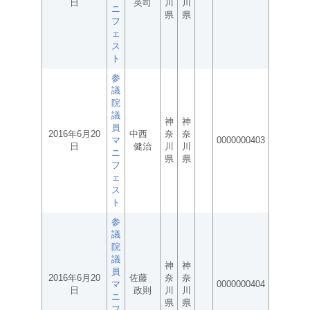
日
英司
川
川
ニ
県
県
フ
ェ
ス
ト
参
議
院
議
神
神
員
2016年6月20
中西
奈
奈
マ
0000000403
日
健治
川
川
ニ
県
県
フ
ェ
ス
ト
参
議
院
議
神
神
員
2016年6月20
佐藤
奈
奈
マ
0000000404
日
政則
川
川
ニ
県
県
フ