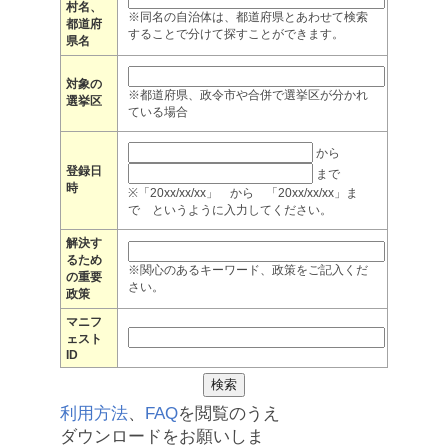
村名、
※同名の自治体は、都道府県とあわせて検索
都道府
することで分けて探すことができます。
県名
対象の
※都道府県、政令市や合併で選挙区が分かれ
選挙区
ている場合
から
登録日
まで
時
※「20xx/xx/xx」 から 「20xx/xx/xx」ま
で というように入力してください。
解決す
るため
※関心のあるキーワード、政策をご記入くだ
の重要
さい。
政策
マニフ
ェスト
ID
利用方法
、
FAQ
を閲覧のうえ
ダウンロードをお願いしま