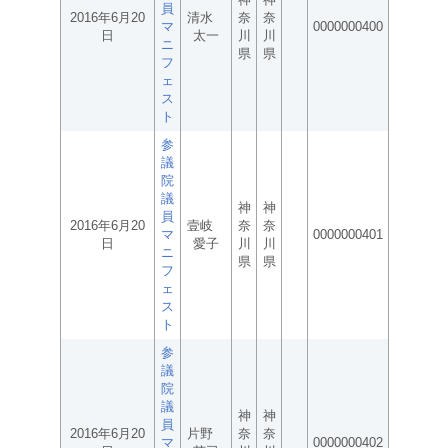
員
2016年6月20
清水
奈
奈
マ
0000000400
日
太一
川
川
ニ
県
県
フ
ェ
ス
ト
参
議
院
議
神
神
員
2016年6月20
壹岐
奈
奈
マ
0000000401
日
愛子
川
川
ニ
県
県
フ
ェ
ス
ト
参
議
院
議
神
神
員
2016年6月20
片野
奈
奈
マ
0000000402