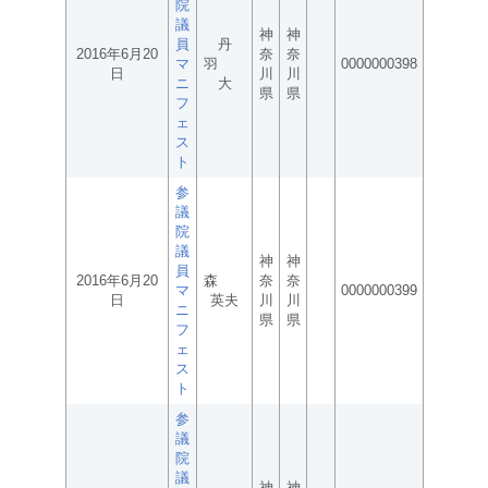
院
議
神
神
員
丹
2016年6月20
奈
奈
マ
羽
0000000398
日
川
川
ニ
大
県
県
フ
ェ
ス
ト
参
議
院
議
神
神
員
2016年6月20
森
奈
奈
マ
0000000399
日
英夫
川
川
ニ
県
県
フ
ェ
ス
ト
参
議
院
議
神
神