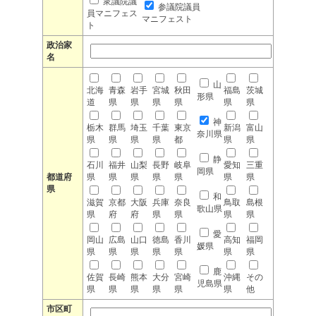
衆議院議
参議院議員
員マニフェス
マニフェスト
ト
政治家
名
山
北海
青森
岩手
宮城
秋田
福島
茨城
形県
道
県
県
県
県
県
県
神
栃木
群馬
埼玉
千葉
東京
新潟
富山
奈川県
県
県
県
県
都
県
県
静
石川
福井
山梨
長野
岐阜
愛知
三重
岡県
都道府
県
県
県
県
県
県
県
県
和
滋賀
京都
大阪
兵庫
奈良
鳥取
島根
歌山県
県
府
府
県
県
県
県
愛
岡山
広島
山口
徳島
香川
高知
福岡
媛県
県
県
県
県
県
県
県
鹿
佐賀
長崎
熊本
大分
宮崎
沖縄
その
児島県
県
県
県
県
県
県
他
市区町