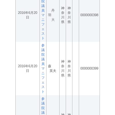
院
議
神
神
員
丹
2016年6月20
奈
奈
マ
羽
0000000398
日
川
川
ニ
大
県
県
フ
ェ
ス
ト
参
議
院
議
神
神
員
2016年6月20
森
奈
奈
マ
0000000399
日
英夫
川
川
ニ
県
県
フ
ェ
ス
ト
参
議
院
議
神
神