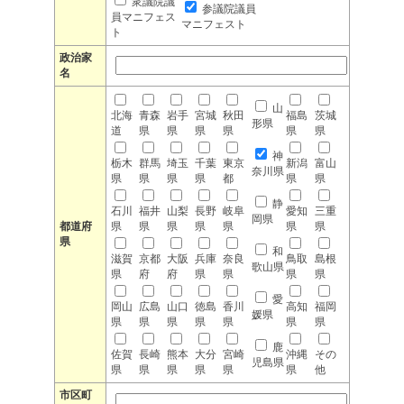
衆議院議
参議院議員
員マニフェス
マニフェスト
ト
政治家
名
山
北海
青森
岩手
宮城
秋田
福島
茨城
形県
道
県
県
県
県
県
県
神
栃木
群馬
埼玉
千葉
東京
新潟
富山
奈川県
県
県
県
県
都
県
県
静
石川
福井
山梨
長野
岐阜
愛知
三重
岡県
都道府
県
県
県
県
県
県
県
県
和
滋賀
京都
大阪
兵庫
奈良
鳥取
島根
歌山県
県
府
府
県
県
県
県
愛
岡山
広島
山口
徳島
香川
高知
福岡
媛県
県
県
県
県
県
県
県
鹿
佐賀
長崎
熊本
大分
宮崎
沖縄
その
児島県
県
県
県
県
県
県
他
市区町