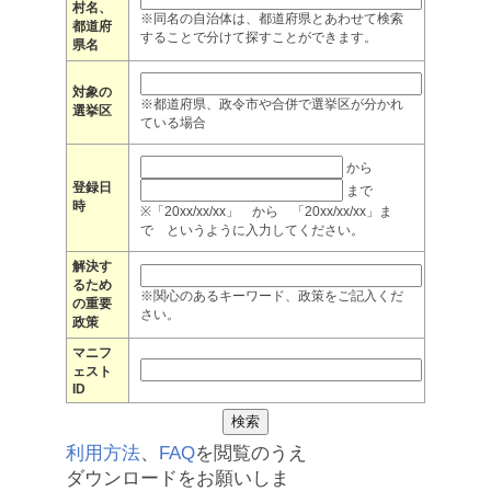
村名、
※同名の自治体は、都道府県とあわせて検索
都道府
することで分けて探すことができます。
県名
対象の
※都道府県、政令市や合併で選挙区が分かれ
選挙区
ている場合
から
登録日
まで
時
※「20xx/xx/xx」 から 「20xx/xx/xx」ま
で というように入力してください。
解決す
るため
※関心のあるキーワード、政策をご記入くだ
の重要
さい。
政策
マニフ
ェスト
ID
利用方法
、
FAQ
を閲覧のうえ
ダウンロードをお願いしま