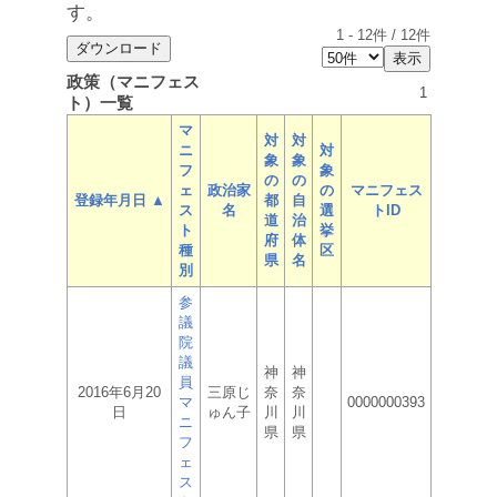
す。
1
-
12
件 /
12
件
政策（マニフェス
1
ト）一覧
マ
対
対
ニ
対
象
象
フ
象
の
の
ェ
政治家
の
マニフェス
登録年月日 ▲
都
自
ス
名
選
トID
道
治
ト
挙
府
体
種
区
県
名
別
参
議
院
議
神
神
員
2016年6月20
三原じ
奈
奈
マ
0000000393
日
ゅん子
川
川
ニ
県
県
フ
ェ
ス