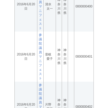
員
2016年6月20
清水
奈
奈
マ
0000000400
日
太一
川
川
ニ
県
県
フ
ェ
ス
ト
参
議
院
議
神
神
員
2016年6月20
壹岐
奈
奈
マ
0000000401
日
愛子
川
川
ニ
県
県
フ
ェ
ス
ト
参
議
院
議
神
神
員
2016年6月20
片野
奈
奈
マ
0000000402