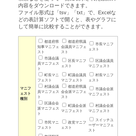
内容をダウンロードできます。
ファイル形式は「tsv」「txt」で、Excelな
どの表計算ソフトで開くと、表やグラフに
して簡単に比較することができます。
都道府県
都道府県議
市長マニフ
知事マニフェ
会議員マニフェ
ェスト
スト
スト
市議会議
区長マニフ
区議会議員
員マニフェス
ェスト
マニフェスト
ト
町長マニ
町議会議員
村長マニフ
フェスト
マニフェスト
ェスト
村議会議
都道府県議
マニフ
市議会会派
員マニフェス
会会派マニフェ
ェスト
マニフェスト
ト
スト
種別
区議会会
町議会会派
村議会会派
派マニフェス
マニフェスト
マニフェスト
ト
スイッチユ
市民マニ
政党マニフ
ーザーマニフェ
フェスト
ェスト
スト