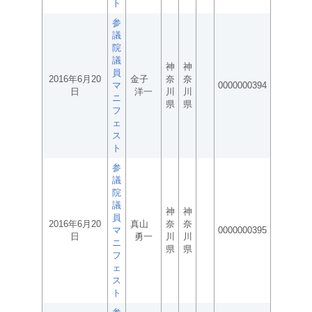
ト
参
議
院
議
神
神
員
2016年6月20
金子
奈
奈
マ
0000000394
日
洋一
川
川
ニ
県
県
フ
ェ
ス
ト
参
議
院
議
神
神
員
2016年6月20
真山
奈
奈
マ
0000000395
日
勇一
川
川
ニ
県
県
フ
ェ
ス
ト