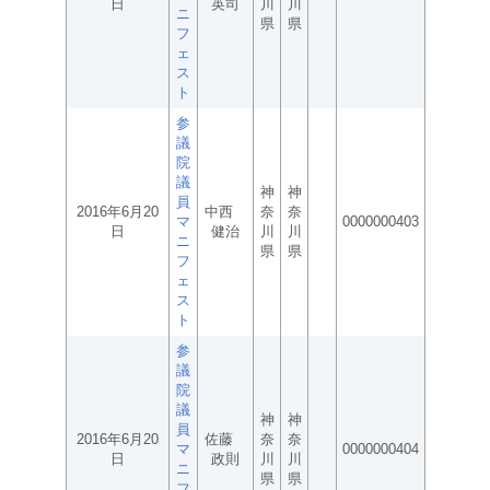
日
英司
川
川
ニ
県
県
フ
ェ
ス
ト
参
議
院
議
神
神
員
2016年6月20
中西
奈
奈
マ
0000000403
日
健治
川
川
ニ
県
県
フ
ェ
ス
ト
参
議
院
議
神
神
員
2016年6月20
佐藤
奈
奈
マ
0000000404
日
政則
川
川
ニ
県
県
フ