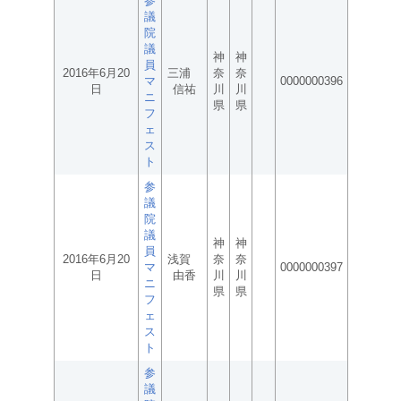
参
議
院
議
神
神
員
2016年6月20
三浦
奈
奈
マ
0000000396
日
信祐
川
川
ニ
県
県
フ
ェ
ス
ト
参
議
院
議
神
神
員
2016年6月20
浅賀
奈
奈
マ
0000000397
日
由香
川
川
ニ
県
県
フ
ェ
ス
ト
参
議