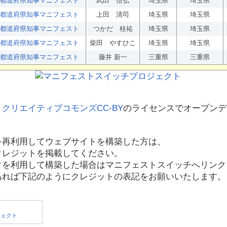
都道府県知事マニフェスト
武田 信弘
埼玉県
埼玉県
都道府県知事マニフェスト
上田 清司
埼玉県
埼玉県
都道府県知事マニフェスト
つかだ 桂祐
埼玉県
埼玉県
都道府県知事マニフェスト
柴田 やすひこ
埼玉県
埼玉県
都道府県知事マニフェスト
藤井 新一
三重県
三重県
、
クリエイティブコモンズCC-BY
のライセンスでオープンデ
を再利用してウェブサイトを構築した方は、
クレジットを掲載してください。
タを利用して構築した場合はマニフェストスイッチへリンク
あれば下記のようにクレジットの表記をお願いいたします。