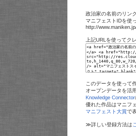
政治家の名前のリンク
マニフェストIDを使
http://www.maniken.j
上記URLを使ってク
このデータを使って
オープンデータを活
Knowledge Connector
優れた作品はマニフ
マニフェスト大賞
で
≫詳しい登録方法は