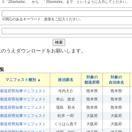
※「20xx/xx/xx」 から 「20xx/xx/xx」まで というように入力してください。
※関心のあるキーワード、政策をご記入ください。
覧のうえダウンロードをお願いします。
覧
対象の
対象の
マニフェスト種別 ▲
政治家名
都道府県
自治体名
都道府県知事マニフェスト
寺内大介
熊本県
熊本県
都道府県知事マニフェスト
幸山 政史
熊本県
熊本県
都道府県知事マニフェスト
蒲島 郁夫
熊本県
熊本県
都道府県知事マニフェスト
松井 一郎
大阪府
大阪府
都道府県知事マニフェスト
くりはら貴子
大阪府
大阪府