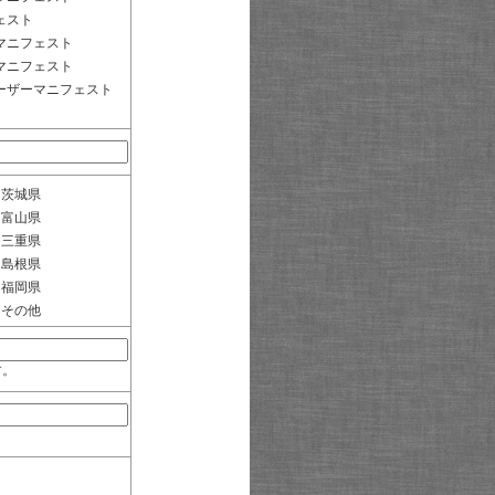
ェスト
マニフェスト
マニフェスト
ーザーマニフェスト
茨城県
富山県
三重県
島根県
福岡県
その他
す。