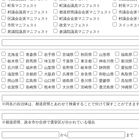
町長マニフェスト
町議会議員マニフェスト
村長マニフ
村議会議員マニフェスト
都道府県議会会派マニフェスト
市議会会派
区議会会派マニフェスト
町議会会派マニフェスト
村議会会派
市民マニフェスト
政党マニフェスト
スイッチユ
衆議院議員マニフェスト
参議院議員マニフェスト
北海道
青森県
岩手県
宮城県
秋田県
山形県
福島県
栃木県
群馬県
埼玉県
千葉県
東京都
神奈川県
新潟県
石川県
福井県
山梨県
長野県
岐阜県
静岡県
愛知県
滋賀県
京都府
大阪府
兵庫県
奈良県
和歌山県
鳥取県
岡山県
広島県
山口県
徳島県
香川県
愛媛県
高知県
佐賀県
長崎県
熊本県
大分県
宮崎県
鹿児島県
沖縄県
※同名の自治体は、都道府県とあわせて検索することで分けて探すことができま
※都道府県、政令市や合併で選挙区が分かれている場合
から
まで