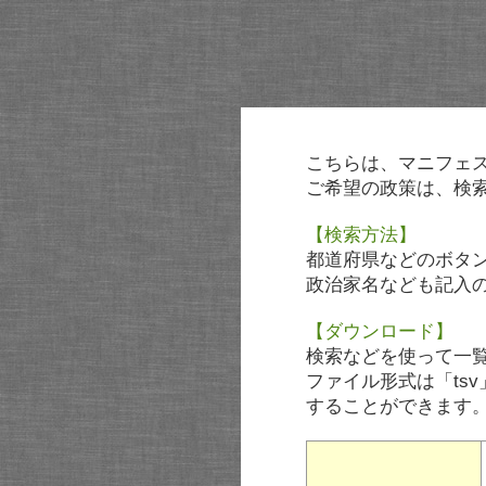
こちらは、マニフェ
ご希望の政策は、検
【検索方法】
都道府県などのボタ
政治家名なども記入
【ダウンロード】
検索などを使って一
ファイル形式は「tsv
することができます