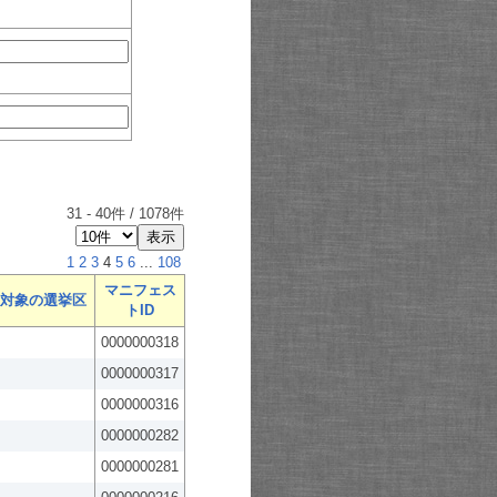
31
-
40
件 /
1078
件
1
2
3
4
5
6
...
108
マニフェス
対象の選挙区
トID
0000000318
0000000317
0000000316
0000000282
0000000281